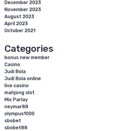
December 2023
November 2023
August 2023
April 2023
October 2021
Categories
bonus new member
Casino
Judi Bola
Judi Bola online
live casino
mahjong slot
Mix Parlay
neymar88
olympus1000
sbobet
sbobet88