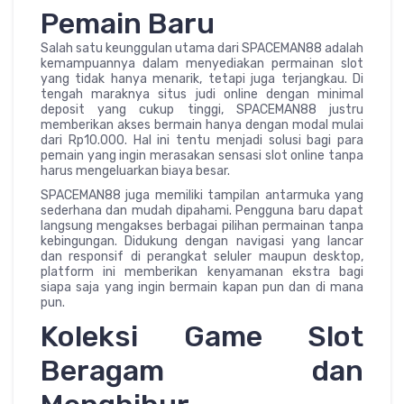
Pemain Baru
Salah satu keunggulan utama dari SPACEMAN88 adalah
kemampuannya dalam menyediakan permainan slot
yang tidak hanya menarik, tetapi juga terjangkau. Di
tengah maraknya situs judi online dengan minimal
deposit yang cukup tinggi, SPACEMAN88 justru
memberikan akses bermain hanya dengan modal mulai
dari Rp10.000. Hal ini tentu menjadi solusi bagi para
pemain yang ingin merasakan sensasi slot online tanpa
harus mengeluarkan biaya besar.
SPACEMAN88 juga memiliki tampilan antarmuka yang
sederhana dan mudah dipahami. Pengguna baru dapat
langsung mengakses berbagai pilihan permainan tanpa
kebingungan. Didukung dengan navigasi yang lancar
dan responsif di perangkat seluler maupun desktop,
platform ini memberikan kenyamanan ekstra bagi
siapa saja yang ingin bermain kapan pun dan di mana
pun.
Koleksi Game Slot
Beragam dan