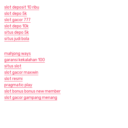
slot deposit 10 ribu
slot depo 5k
slot gacor 777
slot depo 10k
situs depo 5k
situs judi bola
mahjong ways
garansi kekalahan 100
situs slot
slot gacor maxwin
slot resmi
pragmatic play
slot bonus bonus new member
slot gacor gampang menang