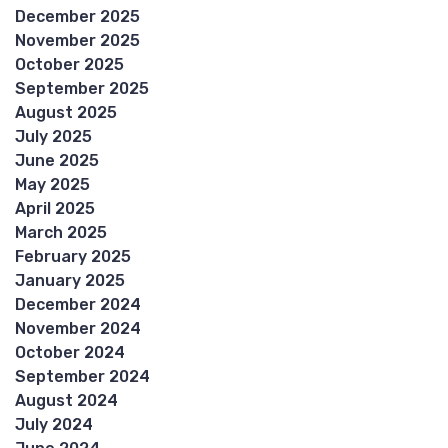
December 2025
November 2025
October 2025
September 2025
August 2025
July 2025
June 2025
May 2025
April 2025
March 2025
February 2025
January 2025
December 2024
November 2024
October 2024
September 2024
August 2024
July 2024