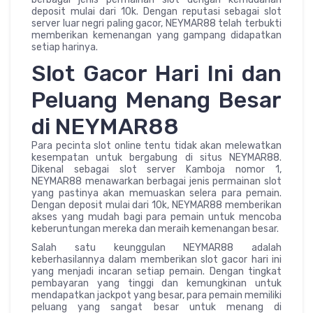
deposit mulai dari 10k. Dengan reputasi sebagai slot
server luar negri paling gacor, NEYMAR88 telah terbukti
memberikan kemenangan yang gampang didapatkan
setiap harinya.
Slot Gacor Hari Ini dan
Peluang Menang Besar
di NEYMAR88
Para pecinta slot online tentu tidak akan melewatkan
kesempatan untuk bergabung di situs NEYMAR88.
Dikenal sebagai slot server Kamboja nomor 1,
NEYMAR88 menawarkan berbagai jenis permainan slot
yang pastinya akan memuaskan selera para pemain.
Dengan deposit mulai dari 10k, NEYMAR88 memberikan
akses yang mudah bagi para pemain untuk mencoba
keberuntungan mereka dan meraih kemenangan besar.
Salah satu keunggulan NEYMAR88 adalah
keberhasilannya dalam memberikan slot gacor hari ini
yang menjadi incaran setiap pemain. Dengan tingkat
pembayaran yang tinggi dan kemungkinan untuk
mendapatkan jackpot yang besar, para pemain memiliki
peluang yang sangat besar untuk menang di