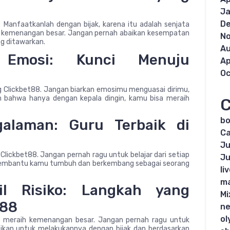
Ja
D
8. Manfaatkanlah dengan bijak, karena itu adalah senjata
kemenangan besar. Jangan pernah abaikan kesempatan
N
g ditawarkan.
Au
 Emosi: Kunci Menuju
Ap
Oc
 Clickbet88. Jangan biarkan emosimu menguasai dirimu,
ah bahwa hanya dengan kepala dingin, kamu bisa meraih
C
b
galaman: Guru Terbaik di
Ca
Ju
 Clickbet88. Jangan pernah ragu untuk belajar dari setiap
Ju
 membantu kamu tumbuh dan berkembang sebagai seorang
li
ma
il Risiko: Langkah yang
Mi
t88
n
ol
uk meraih kemenangan besar. Jangan pernah ragu untuk
stikan untuk melakukannya dengan bijak dan berdasarkan