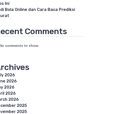
ps Ini
di Bola Online dan Cara Baca Prediksi
urat
ecent Comments
No comments to show.
rchives
ly 2026
ne 2026
y 2026
ril 2026
rch 2026
ecember 2025
ovember 2025