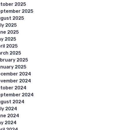
tober 2025
eptember 2025
gust 2025
ly 2025
ne 2025
y 2025
ril 2025
rch 2025
bruary 2025
nuary 2025
ecember 2024
ovember 2024
tober 2024
eptember 2024
gust 2024
ly 2024
ne 2024
y 2024
ril 2024