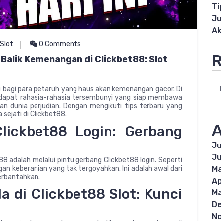
Ti
Ju
Ak
Slot
0 Comments
R
Balik Kemenangan di Clickbet88: Slot
 bagi para petaruh yang haus akan kemenangan gacor. Di
rdapat rahasia-rahasia tersembunyi yang siap membawa
dunia perjudian. Dengan mengikuti tips terbaru yang
sejati di Clickbet88.
A
lickbet88 Login: Gerbang
Ju
Ju
8 adalah melalui pintu gerbang Clickbet88 login. Seperti
gan keberanian yang tak tergoyahkan. Ini adalah awal dari
Ma
erbantahkan.
Ap
a di Clickbet88 Slot: Kunci
Ma
D
N