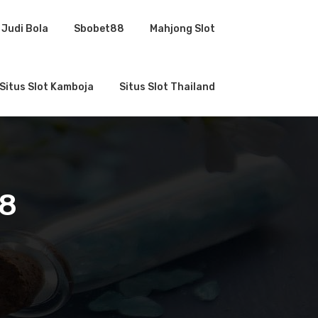
 Judi Bola
Sbobet88
Mahjong Slot
Situs Slot Kamboja
Situs Slot Thailand
88