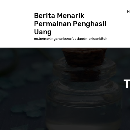
S
k
H
Berita Menarik
i
p
Permainan Penghasil
t
Uang
o
orderthekingsharkseafoodandmexicankitchen.com
c
o
n
t
e
n
T
t