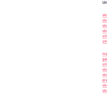
Un
slo
sl
sl
sl
si
sit
ma
ga
sit
sl
sl
pr
sl
sl