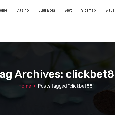
ome
Casino
Judi Bola
Slot
Sitemap
Situs
ag Archives: clickbet
Home
Posts tagged "clickbet88"