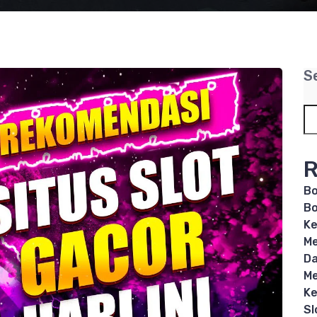
S
R
Bo
Bo
Ke
Me
Da
Me
Ke
Sl