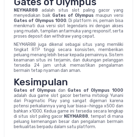
Gates of Olympus
NEYMAR88
adalah situs slot paling gacor yang
menyediakan baik
Gates of Olympus
maupun versi
Gates of Olympus 1000
. Di platform ini, pemain bisa
menikmati dua versi slot legendaris ini dengan akses
yang mudah, tampilan antarmuka yang responsif, serta
proses deposit dan withdraw yang cepat.
NEYMAR88 juga dikenal sebagai situs yang memiliki
tingkat RTP tinggi secara konsisten, memberikan
peluang menang lebih besar kepada pemainnya. Sistem
keamanan situs ini terjamin, dan dukungan pelanggan
tersedia 24 jam untuk memastikan pengalaman
bermain tetap nyaman dan aman.
Kesimpulan
Gates of Olympus
dan
Gates of Olympus 1000
adalah dua game slot gacor bertema mitologi Yunani
dari Pragmatic Play yang sangat digemari karena
potensi perkaliannya yang luar biasa—hingga x500 dan
bahkan x1000. Kedua game ini tersedia secara lengkap
di situs slot paling gacor
NEYMAR88
, tempat di mana
peluang kemenangan besar dan pengalaman bermain
berkualitas berpadu dalam satu platform.