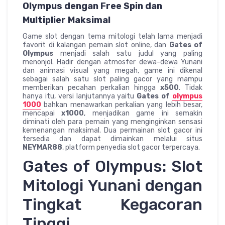
Olympus dengan Free Spin dan
Multiplier Maksimal
Game slot dengan tema mitologi telah lama menjadi
favorit di kalangan pemain slot online, dan
Gates of
Olympus
menjadi salah satu judul yang paling
menonjol. Hadir dengan atmosfer dewa-dewa Yunani
dan animasi visual yang megah, game ini dikenal
sebagai salah satu slot paling gacor yang mampu
memberikan pecahan perkalian hingga
x500
. Tidak
hanya itu, versi lanjutannya yaitu
Gates of
olympus
1000
bahkan menawarkan perkalian yang lebih besar,
mencapai
x1000
, menjadikan game ini semakin
diminati oleh para pemain yang menginginkan sensasi
kemenangan maksimal. Dua permainan slot gacor ini
tersedia dan dapat dimainkan melalui situs
NEYMAR88
, platform penyedia slot gacor terpercaya.
Gates of Olympus: Slot
Mitologi Yunani dengan
Tingkat Kegacoran
Tinggi