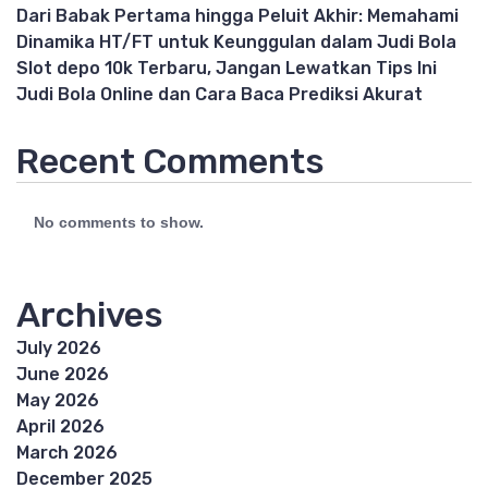
Dari Babak Pertama hingga Peluit Akhir: Memahami
Dinamika HT/FT untuk Keunggulan dalam Judi Bola
Slot depo 10k Terbaru, Jangan Lewatkan Tips Ini
Judi Bola Online dan Cara Baca Prediksi Akurat
Recent Comments
No comments to show.
Archives
July 2026
June 2026
May 2026
April 2026
March 2026
December 2025