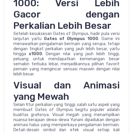
1000: Versi Lebih
Gacor dengan
Perkalian Lebih Besar
Setelah kesuksesan Gates of Olympus, hadir pula versi
lanjutan yaitu
Gates of Olympus 1000
. Game ini
menawarkan pengalaman bermain yang serupa, tetapi
dengan tingkat perkalian yang jauh lebih besar, yaitu
hingga
x1000
. Dengan nilai yang jauh lebih tinggi,
peluang untuk mendapatkan kemenangan besar
semakin terbuka lebar, menjadikannya pilihan favorit
pemain yang mengincar sensasi maxwin dengan nilai
lebih besar.
Visual dan Animasi
yang Mewah
Selain fitur perkalian yang tinggi, salah satu aspek yang
membuat Gates of Olympus begitu populer adalah
kualitas grafisnya. Visual megah yang menampilkan
nuansa kerajaan dewa-dewa Yunani dipadukan dengan
animasi halus yang memperkaya pengalaman bermain.
Detail-desain simbol dan efek visual setiap kali