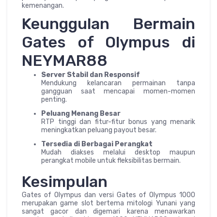
kemenangan.
Keunggulan Bermain
Gates of Olympus di
NEYMAR88
Server Stabil dan Responsif
Mendukung kelancaran permainan tanpa
gangguan saat mencapai momen-momen
penting.
Peluang Menang Besar
RTP tinggi dan fitur-fitur bonus yang menarik
meningkatkan peluang payout besar.
Tersedia di Berbagai Perangkat
Mudah diakses melalui desktop maupun
perangkat mobile untuk fleksibilitas bermain.
Kesimpulan
Gates of Olympus dan versi Gates of Olympus 1000
merupakan game slot bertema mitologi Yunani yang
sangat gacor dan digemari karena menawarkan