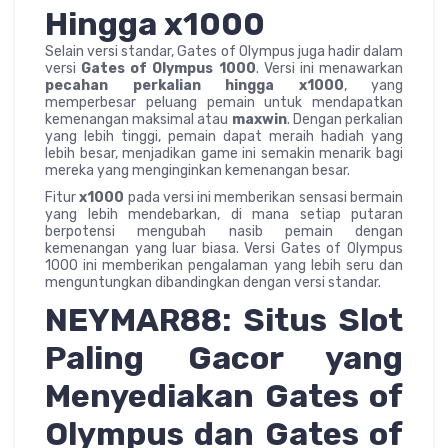
Hingga x1000
Selain versi standar, Gates of Olympus juga hadir dalam
versi
Gates of Olympus 1000
. Versi ini menawarkan
pecahan perkalian hingga x1000
, yang
memperbesar peluang pemain untuk mendapatkan
kemenangan maksimal atau
maxwin
. Dengan perkalian
yang lebih tinggi, pemain dapat meraih hadiah yang
lebih besar, menjadikan game ini semakin menarik bagi
mereka yang menginginkan kemenangan besar.
Fitur
x1000
pada versi ini memberikan sensasi bermain
yang lebih mendebarkan, di mana setiap putaran
berpotensi mengubah nasib pemain dengan
kemenangan yang luar biasa. Versi Gates of Olympus
1000 ini memberikan pengalaman yang lebih seru dan
menguntungkan dibandingkan dengan versi standar.
NEYMAR88: Situs Slot
Paling Gacor yang
Menyediakan Gates of
Olympus dan Gates of