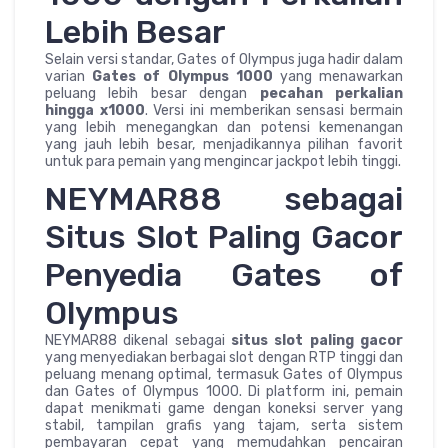
Lebih Besar
Selain versi standar, Gates of Olympus juga hadir dalam
varian
Gates of Olympus 1000
yang menawarkan
peluang lebih besar dengan
pecahan perkalian
hingga x1000
. Versi ini memberikan sensasi bermain
yang lebih menegangkan dan potensi kemenangan
yang jauh lebih besar, menjadikannya pilihan favorit
untuk para pemain yang mengincar jackpot lebih tinggi.
NEYMAR88 sebagai
Situs Slot Paling Gacor
Penyedia Gates of
Olympus
NEYMAR88 dikenal sebagai
situs slot paling gacor
yang menyediakan berbagai slot dengan RTP tinggi dan
peluang menang optimal, termasuk Gates of Olympus
dan Gates of Olympus 1000. Di platform ini, pemain
dapat menikmati game dengan koneksi server yang
stabil, tampilan grafis yang tajam, serta sistem
pembayaran cepat yang memudahkan pencairan