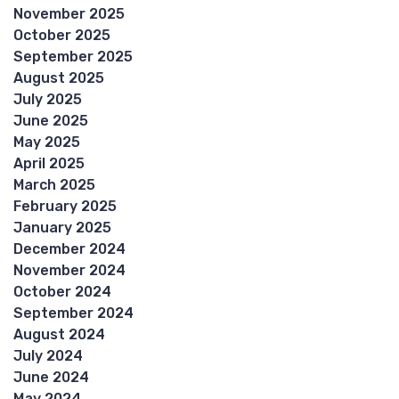
November 2025
October 2025
September 2025
August 2025
July 2025
June 2025
May 2025
April 2025
March 2025
February 2025
January 2025
December 2024
November 2024
October 2024
September 2024
August 2024
July 2024
June 2024
May 2024