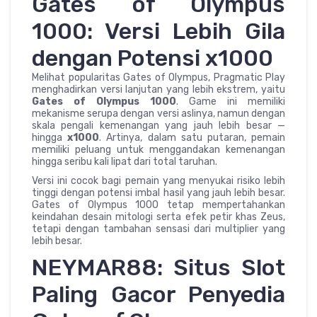
Gates of Olympus
1000: Versi Lebih Gila
dengan Potensi x1000
Melihat popularitas Gates of Olympus, Pragmatic Play
menghadirkan versi lanjutan yang lebih ekstrem, yaitu
Gates of Olympus 1000
. Game ini memiliki
mekanisme serupa dengan versi aslinya, namun dengan
skala pengali kemenangan yang jauh lebih besar —
hingga
x1000
. Artinya, dalam satu putaran, pemain
memiliki peluang untuk menggandakan kemenangan
hingga seribu kali lipat dari total taruhan.
Versi ini cocok bagi pemain yang menyukai risiko lebih
tinggi dengan potensi imbal hasil yang jauh lebih besar.
Gates of Olympus 1000 tetap mempertahankan
keindahan desain mitologi serta efek petir khas Zeus,
tetapi dengan tambahan sensasi dari multiplier yang
lebih besar.
NEYMAR88: Situs Slot
Paling Gacor Penyedia