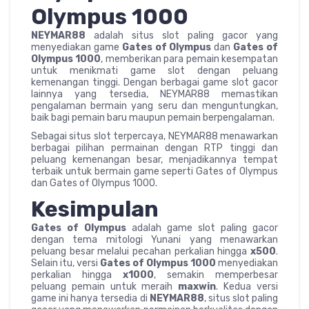
Olympus 1000
NEYMAR88
adalah situs slot paling gacor yang
menyediakan game
Gates of Olympus
dan
Gates of
Olympus 1000
, memberikan para pemain kesempatan
untuk menikmati game slot dengan peluang
kemenangan tinggi. Dengan berbagai game slot gacor
lainnya yang tersedia, NEYMAR88 memastikan
pengalaman bermain yang seru dan menguntungkan,
baik bagi pemain baru maupun pemain berpengalaman.
Sebagai situs slot terpercaya, NEYMAR88 menawarkan
berbagai pilihan permainan dengan RTP tinggi dan
peluang kemenangan besar, menjadikannya tempat
terbaik untuk bermain game seperti Gates of Olympus
dan Gates of Olympus 1000.
Kesimpulan
Gates of Olympus
adalah game slot paling gacor
dengan tema mitologi Yunani yang menawarkan
peluang besar melalui pecahan perkalian hingga
x500
.
Selain itu, versi
Gates of Olympus 1000
menyediakan
perkalian hingga
x1000
, semakin memperbesar
peluang pemain untuk meraih
maxwin
. Kedua versi
game ini hanya tersedia di
NEYMAR88
, situs slot paling