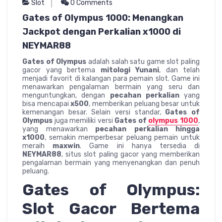
Slot
0 Comments
Gates of Olympus 1000: Menangkan
Jackpot dengan Perkalian x1000 di
NEYMAR88
Gates of Olympus
adalah salah satu game slot paling
gacor yang bertema
mitologi Yunani
, dan telah
menjadi favorit di kalangan para pemain slot. Game ini
menawarkan pengalaman bermain yang seru dan
menguntungkan, dengan
pecahan perkalian
yang
bisa mencapai
x500
, memberikan peluang besar untuk
kemenangan besar. Selain versi standar,
Gates of
Olympus
juga memiliki versi
Gates of
olympus 1000
,
yang menawarkan
pecahan perkalian hingga
x1000
, semakin memperbesar peluang pemain untuk
meraih
maxwin
. Game ini hanya tersedia di
NEYMAR88
, situs slot paling gacor yang memberikan
pengalaman bermain yang menyenangkan dan penuh
peluang.
Gates of Olympus:
Slot Gacor Bertema