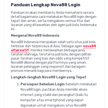
Panduan Lengkap Nova88 Login
Panduan ini akan membantu Anda memahami secara
detail bagaimana cara melakukan Nova88 login dengan
tepat dan aman, serta mengakses semua fitur dan
layanan yang ditawarkan oleh agen judi bola terkemuka
ini.
Mengenal Nova88 Indonesia
Nova88 Indonesia merupakan salah satu situs judi bola
terbesar dan terpercaya di Asia. Sebagai agen
nova88
alternatif
, mereka menawarkan berbagai jenis
taruhan olahraga, terutama judi bola, dengan pilihan
pasar taruhan yang luas dan odds yang kompetitif.
Nova88 dikenal dengan platformnya yang aman,
layanan pelanggan yang responsif, dan beragam
promosi menarik bagi para membernya.
Langkah-langkah Nova88 Login yang Tepat
Persiapan Sebelum Login
Sebelum melakukan
Nova88 login, pastikan Anda memiliki akses
internet yang stabil dan perangkat (baik itu
komputer atau smartphone) yang dapat
digunakan untuk mengakses situs Nova88