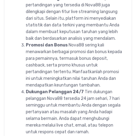
pertandingan yang tersedia di Nova88 juga
dilengkapi dengan fitur live streaming langsung
dari situs. Selain itu, platform ini menyediakan
statistik dan data terkini yang membantu Anda
dalam membuat keputusan taruhan yang lebih
baik dan berdasarkan analisis yang mendalam.
Promosi dan Bonus
Nova88 sering kali
menawarkan berbagai promosi dan bonus kepada
para pemainnya, termasuk bonus deposit,
cashback, serta promo khusus untuk
pertandingan tertentu. Manfaatkanlah promosi
ini untuk meningkatkan nilai taruhan Anda dan
mendapatkan keuntungan tambahan.
Dukungan Pelanggan 24/7
Tim dukungan
pelanggan Nova88 tersedia 24 jam sehari, 7 hari
seminggu untuk membantu Anda dengan segala
pertanyaan atau masalah yang Anda hadapi
selama bermain. Anda dapat menghubungi
mereka melalui live chat, email, atau telepon
untuk respons cepat dan ramah.