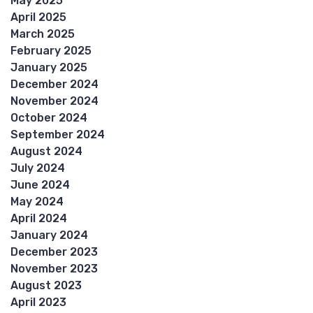
May 2025
April 2025
March 2025
February 2025
January 2025
December 2024
November 2024
October 2024
September 2024
August 2024
July 2024
June 2024
May 2024
April 2024
January 2024
December 2023
November 2023
August 2023
April 2023