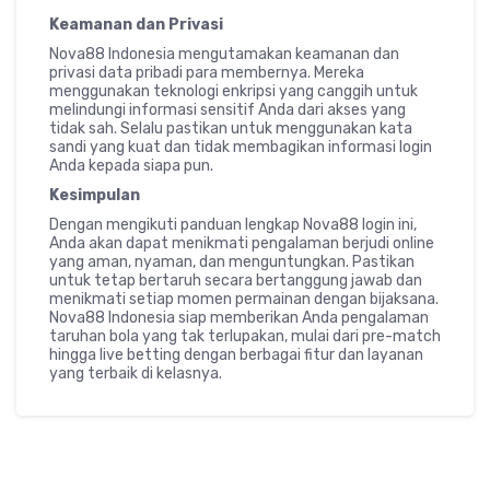
Keamanan dan Privasi
Nova88 Indonesia mengutamakan keamanan dan
privasi data pribadi para membernya. Mereka
menggunakan teknologi enkripsi yang canggih untuk
melindungi informasi sensitif Anda dari akses yang
tidak sah. Selalu pastikan untuk menggunakan kata
sandi yang kuat dan tidak membagikan informasi login
Anda kepada siapa pun.
Kesimpulan
Dengan mengikuti panduan lengkap Nova88 login ini,
Anda akan dapat menikmati pengalaman berjudi online
yang aman, nyaman, dan menguntungkan. Pastikan
untuk tetap bertaruh secara bertanggung jawab dan
menikmati setiap momen permainan dengan bijaksana.
Nova88 Indonesia siap memberikan Anda pengalaman
taruhan bola yang tak terlupakan, mulai dari pre-match
hingga live betting dengan berbagai fitur dan layanan
yang terbaik di kelasnya.