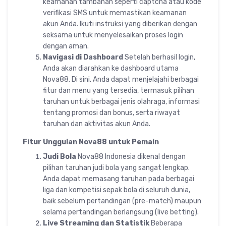
keamanan tambahan seperti captcha atau kode
verifikasi SMS untuk memastikan keamanan
akun Anda. Ikuti instruksi yang diberikan dengan
seksama untuk menyelesaikan proses login
dengan aman.
Navigasi di Dashboard
Setelah berhasil login,
Anda akan diarahkan ke dashboard utama
Nova88. Di sini, Anda dapat menjelajahi berbagai
fitur dan menu yang tersedia, termasuk pilihan
taruhan untuk berbagai jenis olahraga, informasi
tentang promosi dan bonus, serta riwayat
taruhan dan aktivitas akun Anda.
Fitur Unggulan Nova88 untuk Pemain
Judi Bola
Nova88 Indonesia dikenal dengan
pilihan taruhan judi bola yang sangat lengkap.
Anda dapat memasang taruhan pada berbagai
liga dan kompetisi sepak bola di seluruh dunia,
baik sebelum pertandingan (pre-match) maupun
selama pertandingan berlangsung (live betting).
Live Streaming dan Statistik
Beberapa