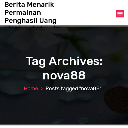
S
Berita Menarik
k
Permainan
i
Penghasil Uang
p
orderthekingsharkseafoodandmexicankitchen.com
t
o
c
o
n
Tag Archives:
t
e
nova88
n
t
Home
Posts tagged "nova88"