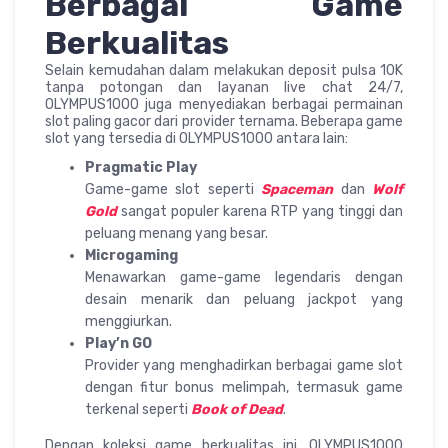
Berbagai Game
Berkualitas
Selain kemudahan dalam melakukan deposit pulsa 10K
tanpa potongan dan layanan live chat 24/7,
OLYMPUS1000 juga menyediakan berbagai permainan
slot paling gacor dari provider ternama. Beberapa game
slot yang tersedia di OLYMPUS1000 antara lain:
Pragmatic Play
Game-game slot seperti
Spaceman
dan
Wolf
Gold
sangat populer karena RTP yang tinggi dan
peluang menang yang besar.
Microgaming
Menawarkan game-game legendaris dengan
desain menarik dan peluang jackpot yang
menggiurkan.
Play’n GO
Provider yang menghadirkan berbagai game slot
dengan fitur bonus melimpah, termasuk game
terkenal seperti
Book of Dead
.
Dengan koleksi game berkualitas ini, OLYMPUS1000