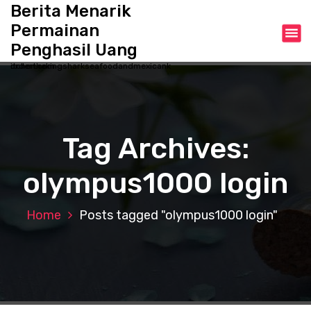
S
Berita Menarik
k
Permainan
i
Penghasil Uang
p
orderthekingsharkseafoodandmexicankitchen.com
t
o
c
o
n
Tag Archives:
t
e
olympus1000 login
n
t
Home
Posts tagged "olympus1000 login"