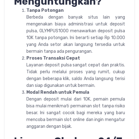
Menguntungkan?
Tanpa Potongan
Berbeda dengan banyak situs lain yang
mengenakan biaya administrasi untuk deposit
pulsa, OLYMPUS1000 menawarkan deposit pulsa
10K tanpa potongan. Ini berarti setiap Rp 10.000
yang Anda setor akan langsung tersedia untuk
bermain tanpa ada pengurangan.
Proses Transaksi Cepat
Layanan deposit pulsa sangat cepat dan praktis.
Tidak perlu melalui proses yang rumit, cukup
dengan beberapa klik, saldo Anda langsung terisi
dan siap digunakan untuk bermain.
Modal Rendah untuk Pemula
Dengan deposit mulai dari 10K, pemain pemula
bisa mulai menikmati permainan slot tanpa risiko
besar. Ini sangat cocok bagi mereka yang baru
mencoba bermain slot online dan ingin mengatur
anggaran dengan bijak.