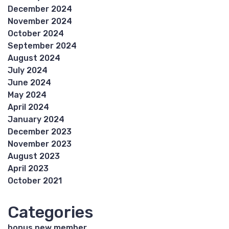
December 2024
November 2024
October 2024
September 2024
August 2024
July 2024
June 2024
May 2024
April 2024
January 2024
December 2023
November 2023
August 2023
April 2023
October 2021
Categories
bonus new member