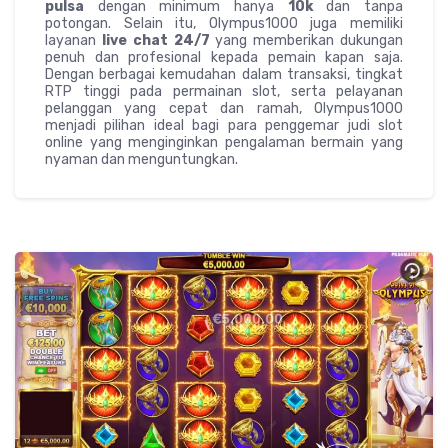
pulsa
dengan minimum hanya
10k
dan tanpa
potongan. Selain itu, Olympus1000 juga memiliki
layanan
live chat 24/7
yang memberikan dukungan
penuh dan profesional kepada pemain kapan saja.
Dengan berbagai kemudahan dalam transaksi, tingkat
RTP tinggi pada permainan slot, serta pelayanan
pelanggan yang cepat dan ramah, Olympus1000
menjadi pilihan ideal bagi para penggemar judi slot
online yang menginginkan pengalaman bermain yang
nyaman dan menguntungkan.