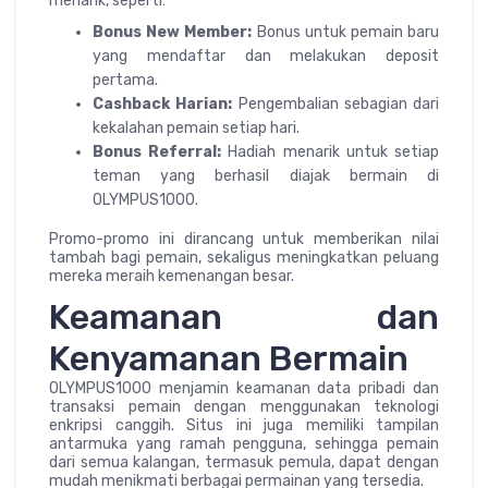
menarik, seperti:
Bonus New Member:
Bonus untuk pemain baru
yang mendaftar dan melakukan deposit
pertama.
Cashback Harian:
Pengembalian sebagian dari
kekalahan pemain setiap hari.
Bonus Referral:
Hadiah menarik untuk setiap
teman yang berhasil diajak bermain di
OLYMPUS1000.
Promo-promo ini dirancang untuk memberikan nilai
tambah bagi pemain, sekaligus meningkatkan peluang
mereka meraih kemenangan besar.
Keamanan dan
Kenyamanan Bermain
OLYMPUS1000 menjamin keamanan data pribadi dan
transaksi pemain dengan menggunakan teknologi
enkripsi canggih. Situs ini juga memiliki tampilan
antarmuka yang ramah pengguna, sehingga pemain
dari semua kalangan, termasuk pemula, dapat dengan
mudah menikmati berbagai permainan yang tersedia.