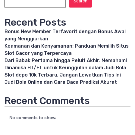
Search
Recent Posts
Bonus New Member Terfavorit dengan Bonus Awal
yang Menggiurkan
Keamanan dan Kenyamanan: Panduan Memilih Situs
Slot Gacor yang Terpercaya
Dari Babak Pertama hingga Peluit Akhir: Memahami
Dinamika HT/FT untuk Keunggulan dalam Judi Bola
Slot depo 10k Terbaru, Jangan Lewatkan Tips Ini
Judi Bola Online dan Cara Baca Prediksi Akurat
Recent Comments
No comments to show.