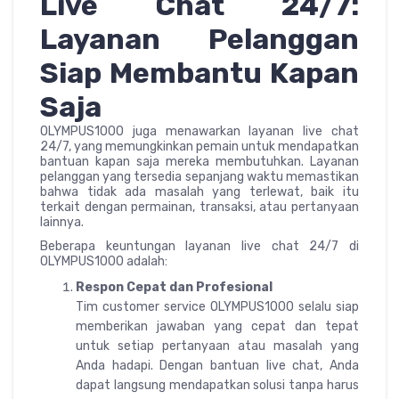
Live Chat 24/7:
Layanan Pelanggan
Siap Membantu Kapan
Saja
OLYMPUS1000 juga menawarkan layanan live chat
24/7, yang memungkinkan pemain untuk mendapatkan
bantuan kapan saja mereka membutuhkan. Layanan
pelanggan yang tersedia sepanjang waktu memastikan
bahwa tidak ada masalah yang terlewat, baik itu
terkait dengan permainan, transaksi, atau pertanyaan
lainnya.
Beberapa keuntungan layanan live chat 24/7 di
OLYMPUS1000 adalah:
Respon Cepat dan Profesional
Tim customer service OLYMPUS1000 selalu siap
memberikan jawaban yang cepat dan tepat
untuk setiap pertanyaan atau masalah yang
Anda hadapi. Dengan bantuan live chat, Anda
dapat langsung mendapatkan solusi tanpa harus