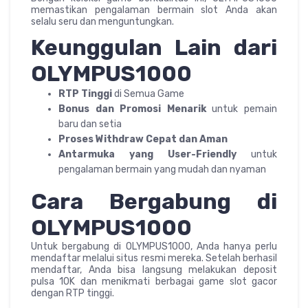
memastikan pengalaman bermain slot Anda akan
selalu seru dan menguntungkan.
Keunggulan Lain dari
OLYMPUS1000
RTP Tinggi
di Semua Game
Bonus dan Promosi Menarik
untuk pemain
baru dan setia
Proses Withdraw Cepat dan Aman
Antarmuka yang User-Friendly
untuk
pengalaman bermain yang mudah dan nyaman
Cara Bergabung di
OLYMPUS1000
Untuk bergabung di OLYMPUS1000, Anda hanya perlu
mendaftar melalui situs resmi mereka. Setelah berhasil
mendaftar, Anda bisa langsung melakukan deposit
pulsa 10K dan menikmati berbagai game slot gacor
dengan RTP tinggi.