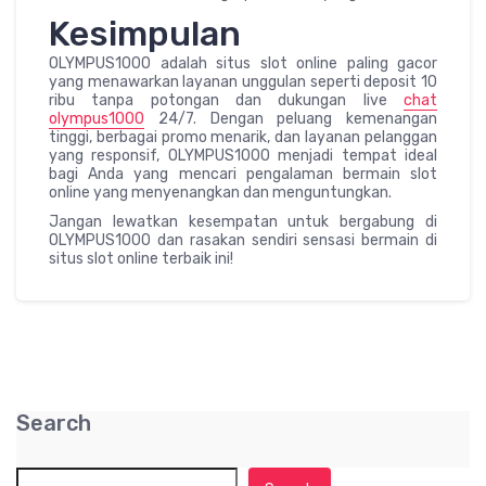
Kesimpulan
OLYMPUS1000 adalah situs slot online paling gacor
yang menawarkan layanan unggulan seperti deposit 10
ribu tanpa potongan dan dukungan live
chat
olympus1000
24/7. Dengan peluang kemenangan
tinggi, berbagai promo menarik, dan layanan pelanggan
yang responsif, OLYMPUS1000 menjadi tempat ideal
bagi Anda yang mencari pengalaman bermain slot
online yang menyenangkan dan menguntungkan.
Jangan lewatkan kesempatan untuk bergabung di
OLYMPUS1000 dan rasakan sendiri sensasi bermain di
situs slot online terbaik ini!
Search