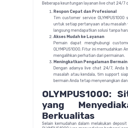
Beberapa keuntungan layanan live chat 24/7 
Respon Cepat dan Profesional
Tim customer service OLYMPUS1000 s
untuk setiap pertanyaan atau masalah 
langsung mendapatkan solusi tanpa ha
Akses Mudah ke Layanan
Pemain dapat menghubungi customer
OLYMPUS1000. Fitur ini memudahkan An
mengalihkan perhatian dari permainan.
Meningkatkan Pengalaman Bermain
Dengan adanya live chat 24/7, Anda b
masalah atau kendala, tim support si
bermain Anda tetap menyenangkan dan 
OLYMPUS1000: Sit
yang Menyedia
Berkualitas
Selain kemudahan dalam melakukan deposit 