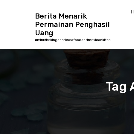
S
k
H
Berita Menarik
i
p
Permainan Penghasil
t
Uang
o
orderthekingsharkseafoodandmexicankitchen.com
c
o
n
t
e
n
Tag 
t