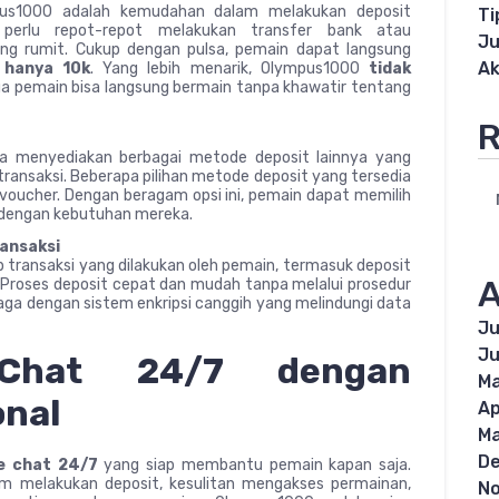
us1000 adalah kemudahan dalam melakukan deposit
Ti
perlu repot-repot melakukan transfer bank atau
Ju
 rumit. Cukup dengan pulsa, pemain dapat langsung
Ak
 hanya 10k
. Yang lebih menarik, Olympus1000
tidak
ga pemain bisa langsung bermain tanpa khawatir tentang
R
ga menyediakan berbagai metode deposit lainnya yang
nsaksi. Beberapa pilihan metode deposit yang tersedia
n voucher. Dengan beragam opsi ini, pemain dapat memilih
 dengan kebutuhan mereka.
ansaksi
ransaksi yang dilakukan oleh pemain, termasuk deposit
A
. Proses deposit cepat dan mudah tanpa melalui prosedur
jaga dengan sistem enkripsi canggih yang melindungi data
Ju
Ju
Chat 24/7 dengan
Ma
onal
Ap
Ma
D
ve chat 24/7
yang siap membantu pemain kapan saja.
 melakukan deposit, kesulitan mengakses permainan,
N