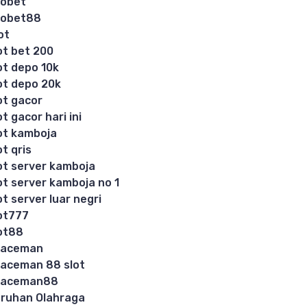
obet
bobet88
ot
ot bet 200
ot depo 10k
ot depo 20k
ot gacor
ot gacor hari ini
ot kamboja
ot qris
ot server kamboja
ot server kamboja no 1
ot server luar negri
ot777
ot88
paceman
aceman 88 slot
paceman88
ruhan Olahraga