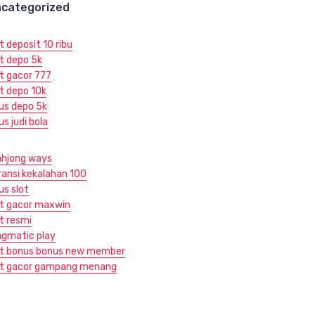
categorized
t deposit 10 ribu
ot depo 5k
ot gacor 777
ot depo 10k
tus depo 5k
us judi bola
hjong ways
ransi kekalahan 100
us slot
ot gacor maxwin
ot resmi
agmatic play
ot bonus bonus new member
ot gacor gampang menang