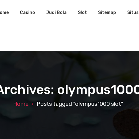
ome
Casino
Judi Bola
Slot
Sitemap
Situs
Archives: olympus1000
Home
Posts tagged "olympus1000 slot"