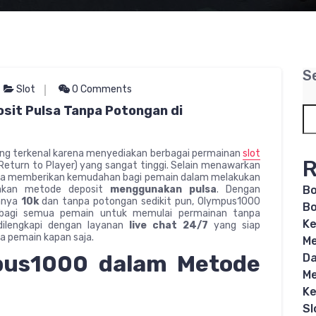
S
Slot
0 Comments
sit Pulsa Tanpa Potongan di
yang terkenal karena menyediakan berbagai permainan
slot
R
Return to Player) yang sangat tinggi. Selain menawarkan
uga memberikan kemudahan bagi pemain dalam melakukan
iakan metode deposit
menggunakan pulsa
. Dengan
Bo
hanya
10k
dan tanpa potongan sedikit pun, Olympus1000
Bo
agi semua pemain untuk memulai permainan tanpa
Ke
 dilengkapi dengan layanan
live chat 24/7
yang siap
a pemain kapan saja.
Me
pus1000 dalam Metode
Da
Me
Ke
Sl