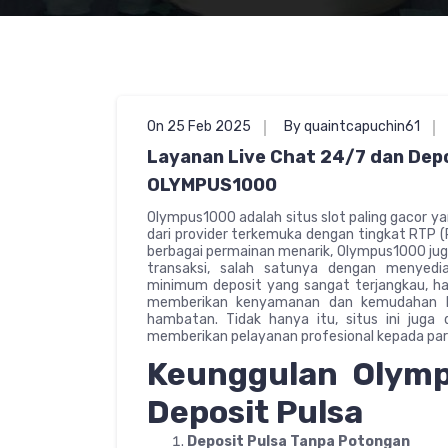
On 25 Feb 2025
By quaintcapuchin61
Layanan Live Chat 24/7 dan Depo
OLYMPUS1000
Olympus1000 adalah situs slot paling gacor 
dari provider terkemuka dengan tingkat RTP (
berbagai permainan menarik, Olympus1000 j
transaksi, salah satunya dengan menyed
minimum deposit yang sangat terjangkau, 
memberikan kenyamanan dan kemudahan b
hambatan. Tidak hanya itu, situs ini juga
memberikan pelayanan profesional kepada par
Keunggulan Olym
Deposit Pulsa
Deposit Pulsa Tanpa Potongan