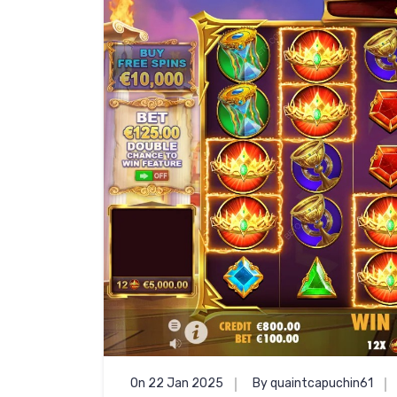
On 22 Jan 2025
By quaintcapuchin61