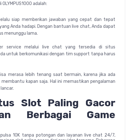
di OLYMPUS1000 adalah:
elalu siap memberikan jawaban yang cepat dan tepat
yang Anda hadapi. Dengan bantuan live chat, Anda dapat
rus menunggu lama.
 service melalui live chat yang tersedia di situs
da untuk berkomunikasi dengan tim support tanpa harus
isa merasa lebih tenang saat bermain, karena jika ada
ap membantu kapan saja. Hal ini memastikan pengalaman
lancar.
us Slot Paling Gacor
kan Berbagai Game
pulsa 10K tanpa potongan dan layanan live chat 24/7,