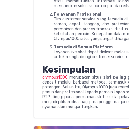
atau membutuhkan informasi lainny
memberikan solusi secara cepat dan efis
Pelayanan Profesional
Tim customer service yang tersedia d
ramah, cepat tanggap, dan profesio
permainan dan proses transaksi di situ
kebutuhan pemain. Kecepatan dalam 
Olympus1000 situs yang sangat dihargai
Tersedia di Semua Platform
Layanan live chat dapat diakses melal
untuk menghubungi customer service kap
Kesimpulan
olympus1000
merupakan situs
slot paling 
deposit melalui berbagai metode, termasuk
potongan. Selain itu, Olympus1000 juga memi
penuh dan profesional kepada pemain kapan sa
RTP tinggi pada permainan slot, serta pe
menjadi pilihan ideal bagi para penggemar ju
nyaman dan menguntungkan.