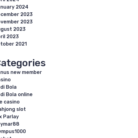
nuary 2024
ecember 2023
ovember 2023
gust 2023
ril 2023
tober 2021
ategories
onus new member
sino
di Bola
di Bola online
ve casino
hjong slot
x Parlay
eymar88
ympus1000