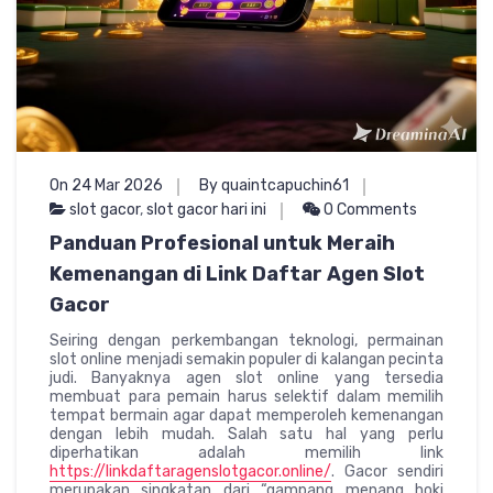
On 24 Mar 2026
By quaintcapuchin61
slot gacor
,
slot gacor hari ini
0 Comments
Panduan Profesional untuk Meraih
Kemenangan di Link Daftar Agen Slot
Gacor
Seiring dengan perkembangan teknologi, permainan
slot online menjadi semakin populer di kalangan pecinta
judi. Banyaknya agen slot online yang tersedia
membuat para pemain harus selektif dalam memilih
tempat bermain agar dapat memperoleh kemenangan
dengan lebih mudah. Salah satu hal yang perlu
diperhatikan adalah memilih link
https://linkdaftaragenslotgacor.online/
. Gacor sendiri
merupakan singkatan dari “gampang menang hoki