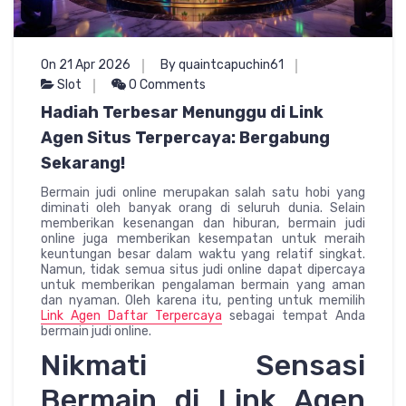
On 21 Apr 2026
By quaintcapuchin61
Slot
0 Comments
Hadiah Terbesar Menunggu di Link
Agen Situs Terpercaya: Bergabung
Sekarang!
Bermain judi online merupakan salah satu hobi yang
diminati oleh banyak orang di seluruh dunia. Selain
memberikan kesenangan dan hiburan, bermain judi
online juga memberikan kesempatan untuk meraih
keuntungan besar dalam waktu yang relatif singkat.
Namun, tidak semua situs judi online dapat dipercaya
untuk memberikan pengalaman bermain yang aman
dan nyaman. Oleh karena itu, penting untuk memilih
Link Agen Daftar Terpercaya
sebagai tempat Anda
bermain judi online.
Nikmati Sensasi
Bermain di Link Agen