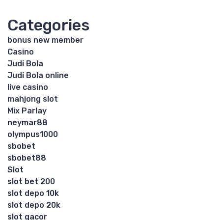
Categories
bonus new member
Casino
Judi Bola
Judi Bola online
live casino
mahjong slot
Mix Parlay
neymar88
olympus1000
sbobet
sbobet88
Slot
slot bet 200
slot depo 10k
slot depo 20k
slot gacor