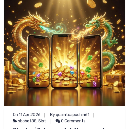
On 11 Apr 2026
By quaintcapuchin61
sbobet88
,
Slot
0 Comments