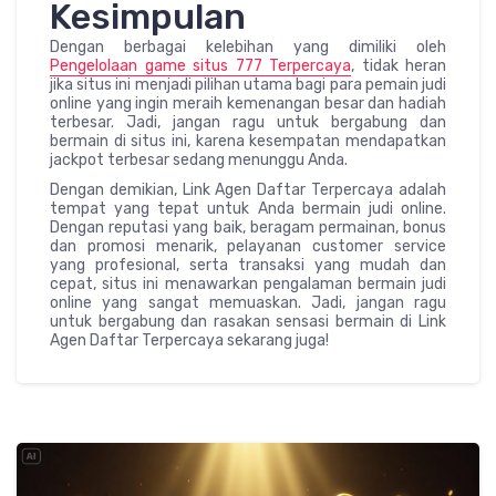
Kesimpulan
Dengan berbagai kelebihan yang dimiliki oleh
Pengelolaan game situs 777 Terpercaya
, tidak heran
jika situs ini menjadi pilihan utama bagi para pemain judi
online yang ingin meraih kemenangan besar dan hadiah
terbesar. Jadi, jangan ragu untuk bergabung dan
bermain di situs ini, karena kesempatan mendapatkan
jackpot terbesar sedang menunggu Anda.
Dengan demikian, Link Agen Daftar Terpercaya adalah
tempat yang tepat untuk Anda bermain judi online.
Dengan reputasi yang baik, beragam permainan, bonus
dan promosi menarik, pelayanan customer service
yang profesional, serta transaksi yang mudah dan
cepat, situs ini menawarkan pengalaman bermain judi
online yang sangat memuaskan. Jadi, jangan ragu
untuk bergabung dan rasakan sensasi bermain di Link
Agen Daftar Terpercaya sekarang juga!