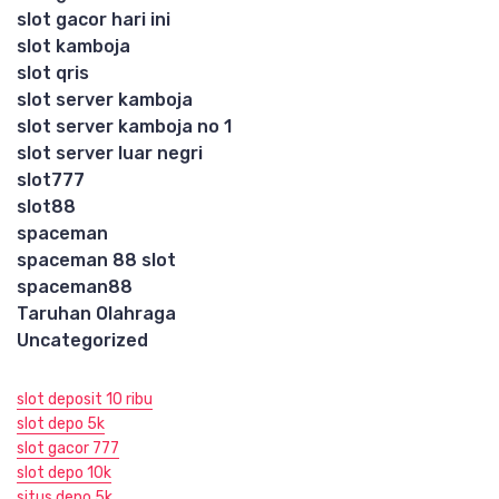
slot gacor hari ini
slot kamboja
slot qris
slot server kamboja
slot server kamboja no 1
slot server luar negri
slot777
slot88
spaceman
spaceman 88 slot
spaceman88
Taruhan Olahraga
Uncategorized
slot deposit 10 ribu
slot depo 5k
slot gacor 777
slot depo 10k
situs depo 5k