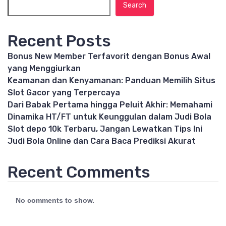
Search
Recent Posts
Bonus New Member Terfavorit dengan Bonus Awal
yang Menggiurkan
Keamanan dan Kenyamanan: Panduan Memilih Situs
Slot Gacor yang Terpercaya
Dari Babak Pertama hingga Peluit Akhir: Memahami
Dinamika HT/FT untuk Keunggulan dalam Judi Bola
Slot depo 10k Terbaru, Jangan Lewatkan Tips Ini
Judi Bola Online dan Cara Baca Prediksi Akurat
Recent Comments
No comments to show.