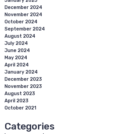
January 2025
December 2024
November 2024
October 2024
September 2024
August 2024
July 2024
June 2024
May 2024
April 2024
January 2024
December 2023
November 2023
August 2023
April 2023
October 2021
Categories