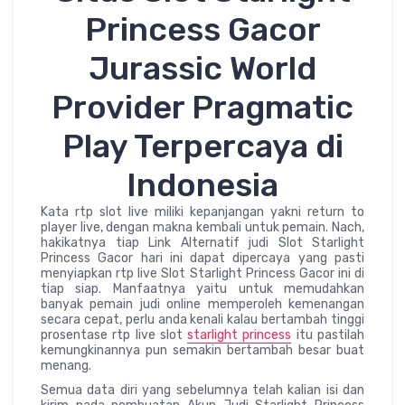
Princess Gacor
Jurassic World
Provider Pragmatic
Play Terpercaya di
Indonesia
Kata rtp slot live miliki kepanjangan yakni return to
player live, dengan makna kembali untuk pemain. Nach,
hakikatnya tiap Link Alternatif judi Slot Starlight
Princess Gacor hari ini dapat dipercaya yang pasti
menyiapkan rtp live Slot Starlight Princess Gacor ini di
tiap siap. Manfaatnya yaitu untuk memudahkan
banyak pemain judi online memperoleh kemenangan
secara cepat, perlu anda kenali kalau bertambah tinggi
prosentase rtp live slot
starlight princess
itu pastilah
kemungkinannya pun semakin bertambah besar buat
menang.
Semua data diri yang sebelumnya telah kalian isi dan