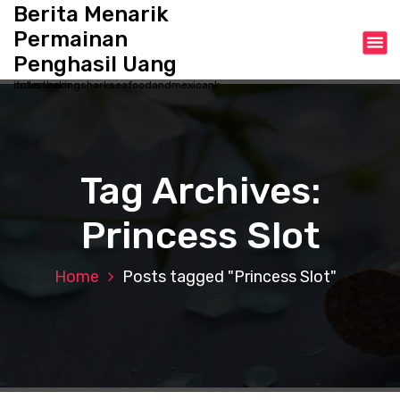
S
Berita Menarik
k
Permainan
i
Penghasil Uang
p
orderthekingsharkseafoodandmexicankitchen.com
t
o
c
o
n
Tag Archives:
t
e
Princess Slot
n
t
Home
Posts tagged "Princess Slot"