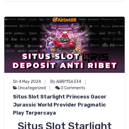
On 4 May 2024
By Ai881156334
Uncategorized
0 Comments
Situs Slot Starlight Princess Gacor
Jurassic World Provider Pragmatic
Play Terpercaya
Situs Slot Starlight