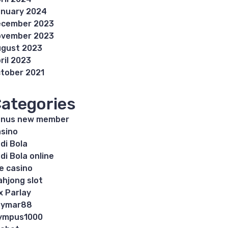
nuary 2024
ecember 2023
ovember 2023
gust 2023
ril 2023
tober 2021
ategories
onus new member
sino
di Bola
di Bola online
ve casino
hjong slot
x Parlay
eymar88
ympus1000