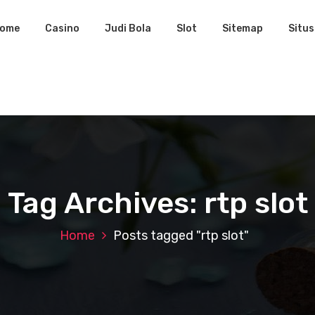
ome
Casino
Judi Bola
Slot
Sitemap
Situs
Tag Archives: rtp slot
Home
Posts tagged "rtp slot"