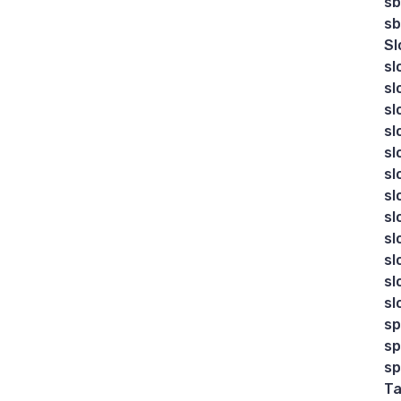
sb
s
Sl
sl
sl
sl
sl
sl
sl
sl
sl
sl
sl
sl
sl
s
sp
s
Ta