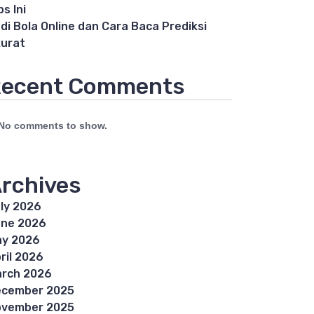
ps Ini
di Bola Online dan Cara Baca Prediksi
urat
ecent Comments
No comments to show.
rchives
ly 2026
ne 2026
y 2026
ril 2026
rch 2026
ecember 2025
ovember 2025