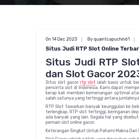
On 14 Dec 2023
By quaintcapuchin61
Situs Judi RTP Slot Online Terba
Situs Judi RTP Slo
dan Slot Gacor 202
Situs slot gacor
rtp slot
ialah basis untuk be
pencinta slot di Indonesia. Kami dapat memper
kerap kali memberi kemenangan optimal ata
salah satunya yang tertinggi antara jumlahnya
RTP Slot tawarkan banyak keunggulan ke bebe
terlengkap, RTP slot tertinggi, keringanan d
ada banyak yang lain. Segala hal yang disebu
pemain slot online gacor.
Keterangan Singkat Untuk Pahami Makna Dari 