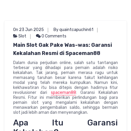
On 23 Jun 2025
By quaintcapuchin61
Slot
0 Comments
Main Slot Gak Pake Was-was: Garansi
Kekalahan Resmi di Spaceman88
Dalam dunia perjudian online, salah satu tantangan
terbesar yang dihadapi para pemain adalah risiko
kekalahan. Tak jarang, pemain merasa ragu untuk
memasang taruhan besar karena takut kehilangan
modal yang telah mereka kumpulkan. Namun kini,
kekhawatiran itu bisa ditepis dengan hadirnya fitur
revolusioner dari
spaceman88
: Garansi Kekalahan
Resmi. Fitur ini memberikan perlindungan bagi para
pemain slot yang mengalami kekalahan dengan
menawarkan pengembalian saldo, sehingga bermain
slot jadi lebih aman dan menyenangkan.
Apa Itu Garansi