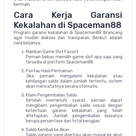
bermain.
Cara Kerja Garansi
Kekalahan di Spaceman88
Program garansi kekalahan di Spaceman88 dirancang
agar mudah diakses dan transparan. Berikut adalah
cara kerjanya:
Mainkan Game Slot Favorit
Pemain bebas memilih game slot apa saja yang
tersedia di platform Spaceman88.
Pantau Hasil Permainan
Jika pemain mengalami kekalahan atau
kehilangan saldo dalam jumlah tertentu, sistem
akan mencatatnya secara otomatis.
Klaim Pengembalian Saldo
Setelah memenuhi syarat, pemain dapat
mengklaim pengembalian saldo sesuai dengan
ketentuan garansi kekalahan yang telah
ditetapkan. Jumlah pengembalian biasanya
berupa persentase dari total kerugian.
Saldo Kembali ke Akun
Saldo garansi yang disetujui akan masuk ke akun