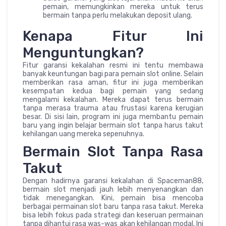
pemain, memungkinkan mereka untuk terus
bermain tanpa perlu melakukan deposit ulang.
Kenapa Fitur Ini
Menguntungkan?
Fitur garansi kekalahan resmi ini tentu membawa
banyak keuntungan bagi para pemain slot online. Selain
memberikan rasa aman, fitur ini juga memberikan
kesempatan kedua bagi pemain yang sedang
mengalami kekalahan. Mereka dapat terus bermain
tanpa merasa trauma atau frustasi karena kerugian
besar. Di sisi lain, program ini juga membantu pemain
baru yang ingin belajar bermain slot tanpa harus takut
kehilangan uang mereka sepenuhnya.
Bermain Slot Tanpa Rasa
Takut
Dengan hadirnya garansi kekalahan di Spaceman88,
bermain slot menjadi jauh lebih menyenangkan dan
tidak menegangkan. Kini, pemain bisa mencoba
berbagai permainan slot baru tanpa rasa takut. Mereka
bisa lebih fokus pada strategi dan keseruan permainan
tanpa dihantui rasa was-was akan kehilangan modal. Ini