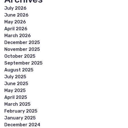
July 2026
June 2026
May 2026
April 2026
March 2026
December 2025
November 2025
October 2025
September 2025
August 2025
July 2025
June 2025
May 2025
April 2025
March 2025
February 2025
January 2025
December 2024