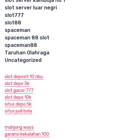
slot server kamboja no 1
slot server luar negri
slot777
slot88
spaceman
spaceman 88 slot
spaceman88
Taruhan Olahraga
Uncategorized
slot deposit 10 ribu
slot depo 5k
slot gacor 777
slot depo 10k
situs depo 5k
situs judi bola
mahjong ways
garansi kekalahan 100