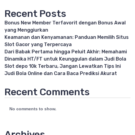
Recent Posts
Bonus New Member Terfavorit dengan Bonus Awal
yang Menggiurkan
Keamanan dan Kenyamanan: Panduan Memilih Situs
Slot Gacor yang Terpercaya
Dari Babak Pertama hingga Peluit Akhir: Memahami
Dinamika HT/FT untuk Keunggulan dalam Judi Bola
Slot depo 10k Terbaru, Jangan Lewatkan Tips Ini
Judi Bola Online dan Cara Baca Prediksi Akurat
Recent Comments
No comments to show.
Archives