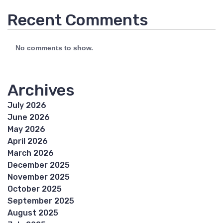
Recent Comments
No comments to show.
Archives
July 2026
June 2026
May 2026
April 2026
March 2026
December 2025
November 2025
October 2025
September 2025
August 2025