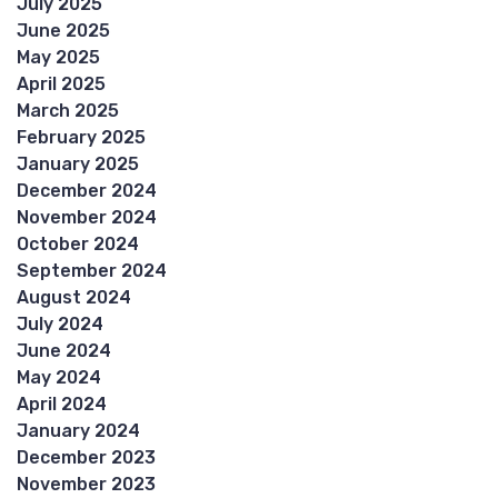
July 2025
June 2025
May 2025
April 2025
March 2025
February 2025
January 2025
December 2024
November 2024
October 2024
September 2024
August 2024
July 2024
June 2024
May 2024
April 2024
January 2024
December 2023
November 2023