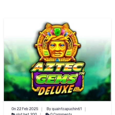
On 22 Feb 2025
By quaintcapuchin61
slot bet 200
0 Comments