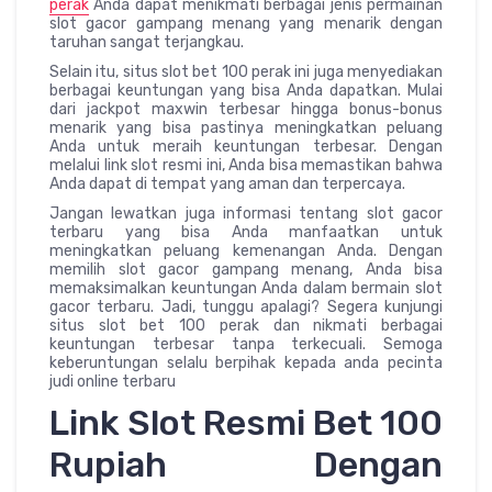
perak
Anda dapat menikmati berbagai jenis permainan
slot gacor gampang menang yang menarik dengan
taruhan sangat terjangkau.
Selain itu, situs slot bet 100 perak ini juga menyediakan
berbagai keuntungan yang bisa Anda dapatkan. Mulai
dari jackpot maxwin terbesar hingga bonus-bonus
menarik yang bisa pastinya meningkatkan peluang
Anda untuk meraih keuntungan terbesar. Dengan
melalui link slot resmi ini, Anda bisa memastikan bahwa
Anda dapat di tempat yang aman dan terpercaya.
Jangan lewatkan juga informasi tentang slot gacor
terbaru yang bisa Anda manfaatkan untuk
meningkatkan peluang kemenangan Anda. Dengan
memilih slot gacor gampang menang, Anda bisa
memaksimalkan keuntungan Anda dalam bermain slot
gacor terbaru. Jadi, tunggu apalagi? Segera kunjungi
situs slot bet 100 perak dan nikmati berbagai
keuntungan terbesar tanpa terkecuali. Semoga
keberuntungan selalu berpihak kepada anda pecinta
judi online terbaru
Link Slot Resmi Bet 100
Rupiah Dengan