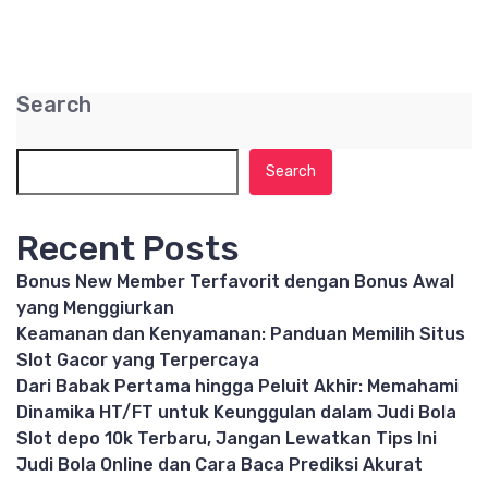
Search
Search
Recent Posts
Bonus New Member Terfavorit dengan Bonus Awal
yang Menggiurkan
Keamanan dan Kenyamanan: Panduan Memilih Situs
Slot Gacor yang Terpercaya
Dari Babak Pertama hingga Peluit Akhir: Memahami
Dinamika HT/FT untuk Keunggulan dalam Judi Bola
Slot depo 10k Terbaru, Jangan Lewatkan Tips Ini
Judi Bola Online dan Cara Baca Prediksi Akurat