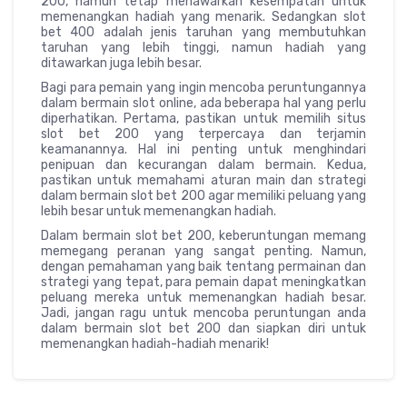
200, namun tetap menawarkan kesempatan untuk
memenangkan hadiah yang menarik. Sedangkan slot
bet 400 adalah jenis taruhan yang membutuhkan
taruhan yang lebih tinggi, namun hadiah yang
ditawarkan juga lebih besar.
Bagi para pemain yang ingin mencoba peruntungannya
dalam bermain slot online, ada beberapa hal yang perlu
diperhatikan. Pertama, pastikan untuk memilih situs
slot bet 200 yang terpercaya dan terjamin
keamanannya. Hal ini penting untuk menghindari
penipuan dan kecurangan dalam bermain. Kedua,
pastikan untuk memahami aturan main dan strategi
dalam bermain slot bet 200 agar memiliki peluang yang
lebih besar untuk memenangkan hadiah.
Dalam bermain slot bet 200, keberuntungan memang
memegang peranan yang sangat penting. Namun,
dengan pemahaman yang baik tentang permainan dan
strategi yang tepat, para pemain dapat meningkatkan
peluang mereka untuk memenangkan hadiah besar.
Jadi, jangan ragu untuk mencoba peruntungan anda
dalam bermain slot bet 200 dan siapkan diri untuk
memenangkan hadiah-hadiah menarik!