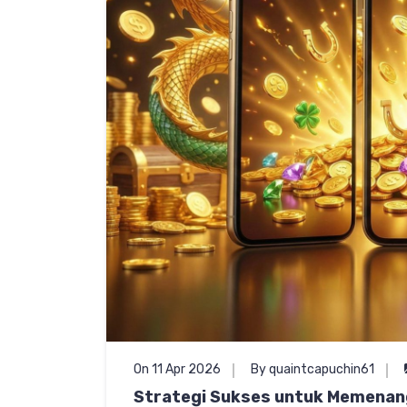
On 11 Apr 2026
By quaintcapuchin61
Strategi Sukses untuk Memenang