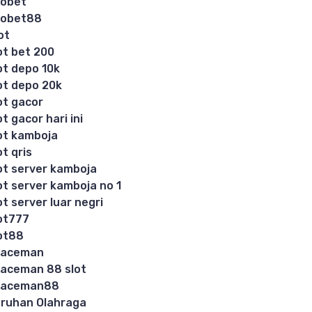
obet
bobet88
ot
ot bet 200
ot depo 10k
ot depo 20k
ot gacor
ot gacor hari ini
ot kamboja
ot qris
ot server kamboja
ot server kamboja no 1
ot server luar negri
ot777
ot88
paceman
aceman 88 slot
paceman88
ruhan Olahraga