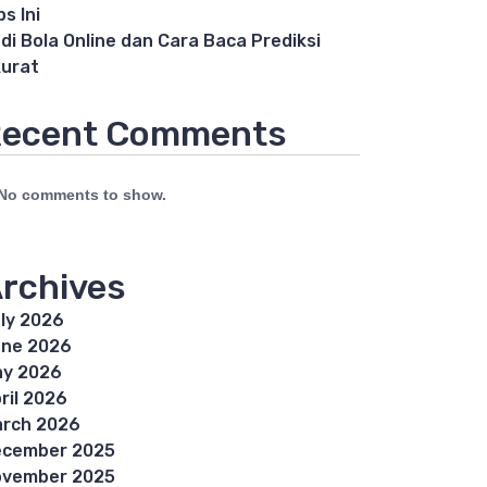
ps Ini
di Bola Online dan Cara Baca Prediksi
urat
ecent Comments
No comments to show.
rchives
ly 2026
ne 2026
y 2026
ril 2026
rch 2026
ecember 2025
ovember 2025