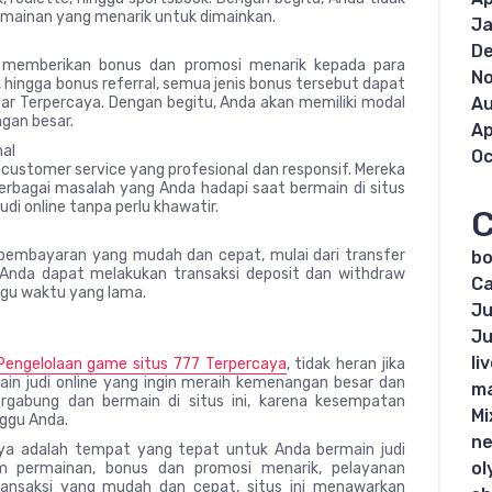
ermainan yang menarik untuk dimainkan.
Ja
D
g memberikan bonus dan promosi menarik kepada para
N
, hingga bonus referral, semua jenis bonus tersebut dapat
tar Terpercaya. Dengan begitu, Anda akan memiliki modal
Au
gan besar.
Ap
nal
Oc
 customer service yang profesional dan responsif. Mereka
bagai masalah yang Anda hadapi saat bermain di situs
udi online tanpa perlu khawatir.
C
 pembayaran yang mudah dan cepat, mulai dari transfer
b
, Anda dapat melakukan transaksi deposit dan withdraw
Ca
gu waktu yang lama.
Ju
Ju
li
Pengelolaan game situs 777 Terpercaya
, tidak heran jika
main judi online yang ingin meraih kemenangan besar dan
ma
ergabung dan bermain di situs ini, karena kesempatan
Mi
ggu Anda.
n
aya adalah tempat yang tepat untuk Anda bermain judi
ol
am permainan, bonus dan promosi menarik, pelayanan
transaksi yang mudah dan cepat, situs ini menawarkan