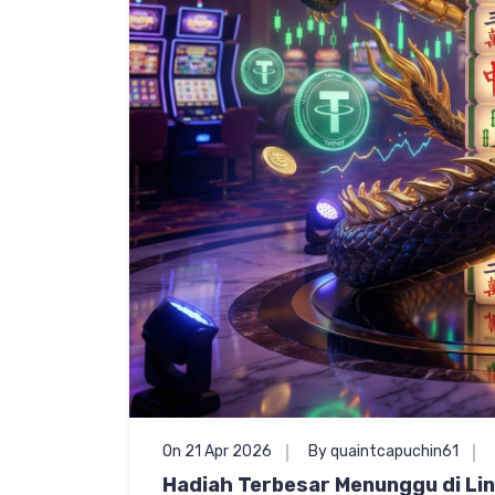
On 21 Apr 2026
By quaintcapuchin61
Hadiah Terbesar Menunggu di Li