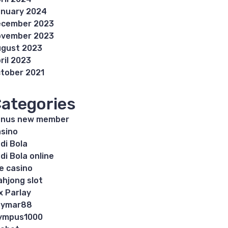
nuary 2024
ecember 2023
ovember 2023
gust 2023
ril 2023
tober 2021
ategories
onus new member
sino
di Bola
di Bola online
ve casino
hjong slot
x Parlay
eymar88
ympus1000