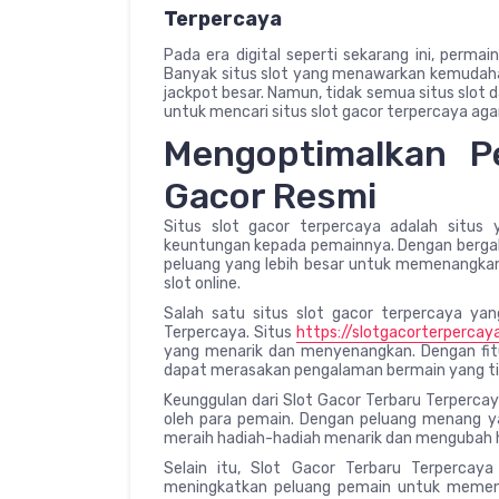
Terpercaya
Pada era digital seperti sekarang ini, perma
Banyak situs slot yang menawarkan kemuda
jackpot besar. Namun, tidak semua situs slot d
untuk mencari situs slot gacor terpercaya a
Mengoptimalkan P
Gacor Resmi
Situs slot gacor terpercaya adalah situs 
keuntungan kepada pemainnya. Dengan bergabun
peluang yang lebih besar untuk memenangkan 
slot online.
Salah satu situs slot gacor terpercaya ya
Terpercaya. Situs
https://slotgacorterpercay
yang menarik dan menyenangkan. Dengan fitu
dapat merasakan pengalaman bermain yang ti
Keunggulan dari Slot Gacor Terbaru Terperca
oleh para pemain. Dengan peluang menang y
meraih hadiah-hadiah menarik dan mengubah hi
Selain itu, Slot Gacor Terbaru Terperca
meningkatkan peluang pemain untuk memen