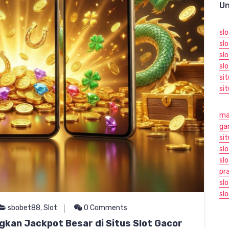
Un
slo
sl
sl
sl
si
sit
ma
ga
sit
sl
sl
pr
sl
sl
sbobet88
,
Slot
0 Comments
kan Jackpot Besar di Situs Slot Gacor