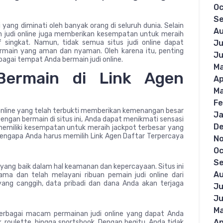
Oc
S
 yang diminati oleh banyak orang di seluruh dunia. Selain
Au
 judi online juga memberikan kesempatan untuk meraih
 singkat. Namun, tidak semua situs judi online dapat
Ju
main yang aman dan nyaman. Oleh karena itu, penting
Ju
agai tempat Anda bermain judi online.
Ma
Bermain di Link Agen
Ap
Ma
Fe
i online yang telah terbukti memberikan kemenangan besar
Ja
engan bermain di situs ini, Anda dapat menikmati sensasi
D
emiliki kesempatan untuk meraih jackpot terbesar yang
mengapa Anda harus memilih Link Agen Daftar Terpercaya
N
Oc
S
 yang baik dalam hal keamanan dan kepercayaan. Situs ini
Au
ma dan telah melayani ribuan pemain judi online dari
ang canggih, data pribadi dan dana Anda akan terjaga
Ju
Ju
Ma
erbagai macam permainan judi online yang dapat Anda
Ap
k, roulette, hingga sportsbook. Dengan begitu, Anda tidak