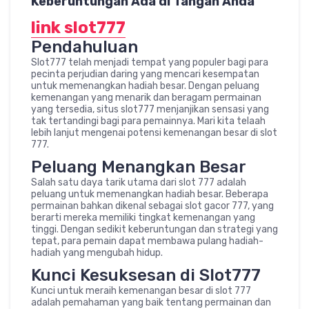
Keberuntungan Ada di Tangan Anda
link slot777
Pendahuluan
Slot777 telah menjadi tempat yang populer bagi para
pecinta perjudian daring yang mencari kesempatan
untuk memenangkan hadiah besar. Dengan peluang
kemenangan yang menarik dan beragam permainan
yang tersedia, situs slot777 menjanjikan sensasi yang
tak tertandingi bagi para pemainnya. Mari kita telaah
lebih lanjut mengenai potensi kemenangan besar di slot
777.
Peluang Menangkan Besar
Salah satu daya tarik utama dari slot 777 adalah
peluang untuk memenangkan hadiah besar. Beberapa
permainan bahkan dikenal sebagai slot gacor 777, yang
berarti mereka memiliki tingkat kemenangan yang
tinggi. Dengan sedikit keberuntungan dan strategi yang
tepat, para pemain dapat membawa pulang hadiah-
hadiah yang mengubah hidup.
Kunci Kesuksesan di Slot777
Kunci untuk meraih kemenangan besar di slot 777
adalah pemahaman yang baik tentang permainan dan