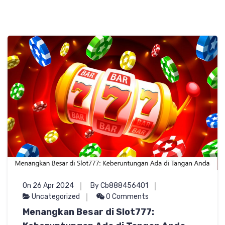
On 26 Apr 2024
By Cb888456401
Uncategorized
0 Comments
Menangkan Besar di Slot777: