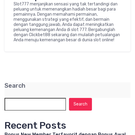
Slot777 menjanjikan sensasi yang tak tertandingi dan
peluang untuk memenangkan hadiah besar bagi para
pemainnya. Dengan memahami permainan,
menggunakan strategi yang efektif, dan bermain
dengan tanggung jawab, Anda dapat meningkatkan
peluang kemenangan Anda di slot 777. Bergabunglah
dengan Clickbet88 sekarang dan mulailah petualangan
Anda menuju kemenangan besar di dunia slot online!
Search
Search
Recent Posts
Bonus New Member Terfavorit dengan Bonus Awal