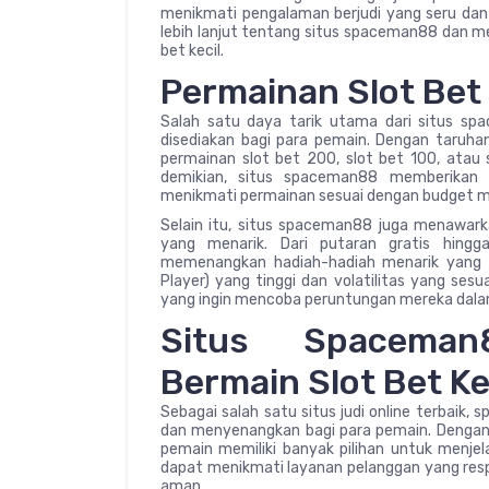
menikmati pengalaman berjudi yang seru dan
lebih lanjut tentang situs spaceman88 dan men
bet kecil.
Permainan Slot Bet 
Salah satu daya tarik utama dari situs spa
disediakan bagi para pemain. Dengan taruhan
permainan slot bet 200, slot bet 100, atau
demikian, situs spaceman88 memberikan f
menikmati permainan sesuai dengan budget m
Selain itu, situs spaceman88 juga menawarkan
yang menarik. Dari putaran gratis hingg
memenangkan hadiah-hadiah menarik yang 
Player) yang tinggi dan volatilitas yang sesu
yang ingin mencoba peruntungan mereka dalam 
Situs Spaceman
Bermain Slot Bet Ke
Sebagai salah satu situs judi online terbai
dan menyenangkan bagi para pemain. Dengan be
pemain memiliki banyak pilihan untuk menjelaj
dapat menikmati layanan pelanggan yang resp
aman.