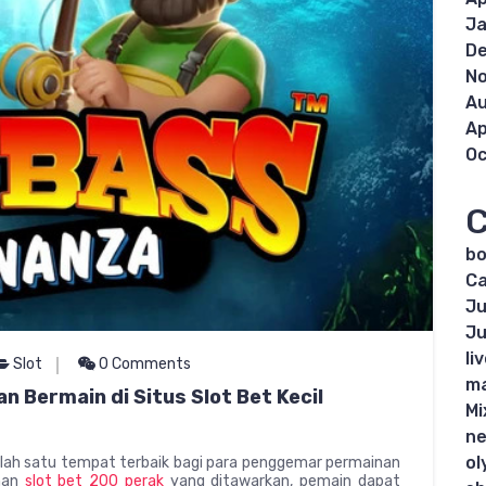
Ja
D
N
Au
Ap
Oc
C
b
Ca
Ju
Ju
li
Slot
0 Comments
ma
Bermain di Situs Slot Bet Kecil
Mi
n
ol
alah satu tempat terbaik bagi para penggemar permainan
inan
slot bet 200 perak
yang ditawarkan, pemain dapat