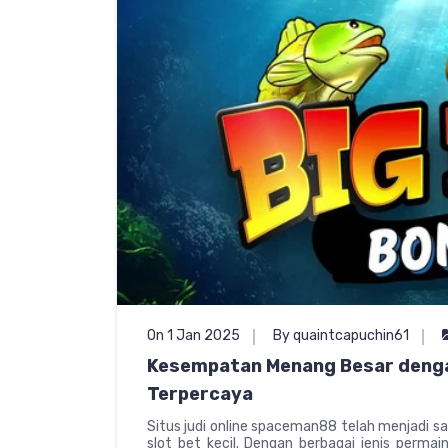
On 1 Jan 2025
By quaintcapuchin61
Kesempatan Menang Besar dengan 
Terpercaya
Situs judi online spaceman88 telah menjadi s
slot bet kecil. Dengan berbagai jenis perma