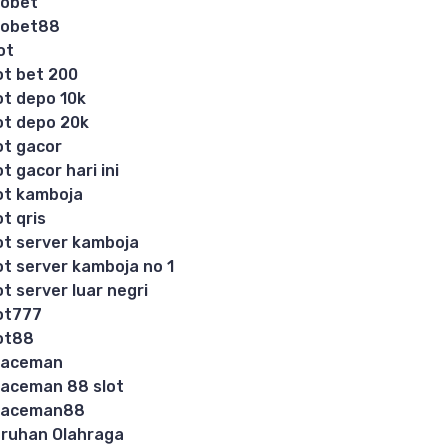
obet
bobet88
ot
ot bet 200
ot depo 10k
ot depo 20k
ot gacor
ot gacor hari ini
ot kamboja
ot qris
ot server kamboja
ot server kamboja no 1
ot server luar negri
ot777
ot88
paceman
aceman 88 slot
paceman88
ruhan Olahraga