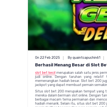
On 22 Feb 2025
By quaintcapuchin61
Berhasil Menang Besar di Slot B
slot bet kecil
merupakan salah satu jenis perm
judi online. Dengan taruhan yang relatif
memenangkan hadiah besar. Slot bet 200 jug
jackpot yang dapat membuat pemain semakin t
Situs slot bet 200 merupakan tempat yang t
mereka dalam bermain slot online. Dengan tar
berbagai macam tema permainan dan menco
hadiah menarik. Selain itu, situs slot bet 2