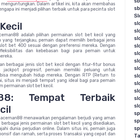
sb
 menguntungkan. Dalam artikel ini, kita akan membahas
s
gapa ini menjadi pilihan terbaik untuk para pecinta slot
Sl
sl
Kecil
sl
ceman88 adalah pilihan permainan slot bet kecil yang
sl
 yang terjangkau, pemain dapat memilih berbagai jenis
sl
 slot bet 400 sesuai dengan preferensi mereka. Dengan
leksibilitas dan kebebasan bagi para pemain untuk
sl
ereka.
sl
 berbagai jenis slot bet kecil dengan fitur-fitur bonus
sl
a jackpot progresif, pemain memiliki peluang untuk
bisa mengubah hidup mereka. Dengan RTP (Return to
sl
ai, situs ini menjadi tempat yang ideal bagi para pemain
sl
permainan slot bet kecil.
sl
88: Tempat Terbaik
sl
sl
cil
s
k, spaceman88 menawarkan pengalaman berjudi yang aman
sp
rbagai jenis permainan slot bet kecil yang disediakan,
s
ahi dunia perjudian online. Dalam situs ini, pemain juga
onsif dan ramah, serta proses transaksi yang cepat dan
Ta