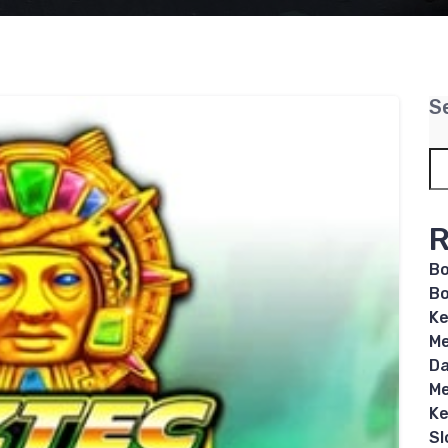
S
R
Bo
Bo
Ke
Me
Da
Me
Ke
Sl