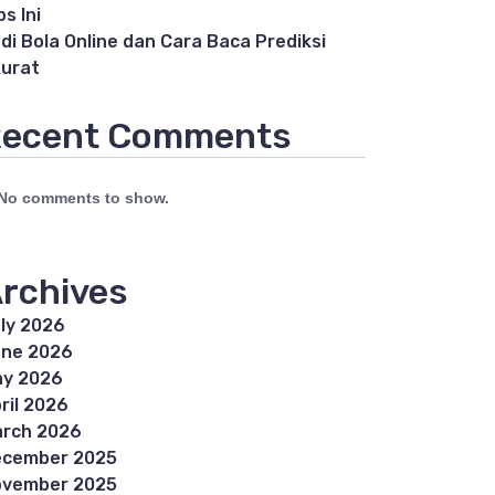
ps Ini
di Bola Online dan Cara Baca Prediksi
urat
ecent Comments
No comments to show.
rchives
ly 2026
ne 2026
y 2026
ril 2026
rch 2026
ecember 2025
ovember 2025