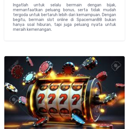
Ingatlah untuk selalu bermain dengan bijak,
memanfaatkan peluang bonus, serta tidak mudah
tergoda untuk bertaruh lebih dari kemampuan. Dengan
begitu, bermain slot online di Spaceman88 bukan
hanya soal hiburan, tapi juga peluang nyata untuk
meraih kemenangan.