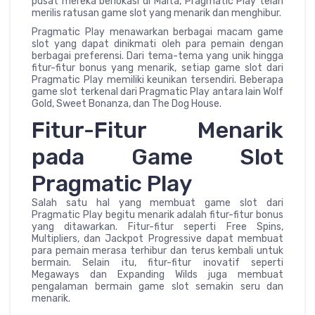
pusat mereka berlokasi di Malta, Pragmatic Play telah
merilis ratusan game slot yang menarik dan menghibur.
Pragmatic Play menawarkan berbagai macam game
slot yang dapat dinikmati oleh para pemain dengan
berbagai preferensi. Dari tema-tema yang unik hingga
fitur-fitur bonus yang menarik, setiap game slot dari
Pragmatic Play memiliki keunikan tersendiri. Beberapa
game slot terkenal dari Pragmatic Play antara lain Wolf
Gold, Sweet Bonanza, dan The Dog House.
Fitur-Fitur Menarik
pada Game Slot
Pragmatic Play
Salah satu hal yang membuat game slot dari
Pragmatic Play begitu menarik adalah fitur-fitur bonus
yang ditawarkan. Fitur-fitur seperti Free Spins,
Multipliers, dan Jackpot Progressive dapat membuat
para pemain merasa terhibur dan terus kembali untuk
bermain. Selain itu, fitur-fitur inovatif seperti
Megaways dan Expanding Wilds juga membuat
pengalaman bermain game slot semakin seru dan
menarik.