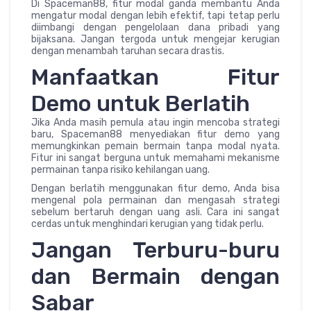
Di Spaceman88, fitur modal ganda membantu Anda
mengatur modal dengan lebih efektif, tapi tetap perlu
diimbangi dengan pengelolaan dana pribadi yang
bijaksana. Jangan tergoda untuk mengejar kerugian
dengan menambah taruhan secara drastis.
Manfaatkan Fitur
Demo untuk Berlatih
Jika Anda masih pemula atau ingin mencoba strategi
baru, Spaceman88 menyediakan fitur demo yang
memungkinkan pemain bermain tanpa modal nyata.
Fitur ini sangat berguna untuk memahami mekanisme
permainan tanpa risiko kehilangan uang.
Dengan berlatih menggunakan fitur demo, Anda bisa
mengenal pola permainan dan mengasah strategi
sebelum bertaruh dengan uang asli. Cara ini sangat
cerdas untuk menghindari kerugian yang tidak perlu.
Jangan Terburu-buru
dan Bermain dengan
Sabar