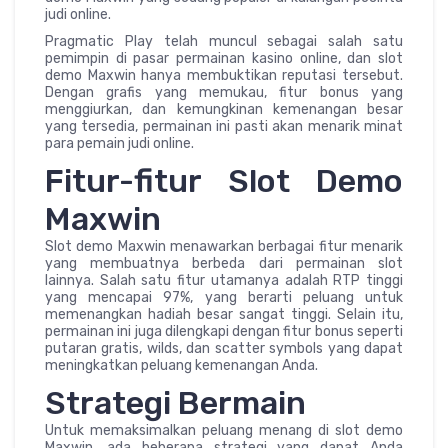
judi online.
Pragmatic Play telah muncul sebagai salah satu
pemimpin di pasar permainan kasino online, dan slot
demo Maxwin hanya membuktikan reputasi tersebut.
Dengan grafis yang memukau, fitur bonus yang
menggiurkan, dan kemungkinan kemenangan besar
yang tersedia, permainan ini pasti akan menarik minat
para pemain judi online.
Fitur-fitur Slot Demo
Maxwin
Slot demo Maxwin menawarkan berbagai fitur menarik
yang membuatnya berbeda dari permainan slot
lainnya. Salah satu fitur utamanya adalah RTP tinggi
yang mencapai 97%, yang berarti peluang untuk
memenangkan hadiah besar sangat tinggi. Selain itu,
permainan ini juga dilengkapi dengan fitur bonus seperti
putaran gratis, wilds, dan scatter symbols yang dapat
meningkatkan peluang kemenangan Anda.
Strategi Bermain
Untuk memaksimalkan peluang menang di slot demo
Maxwin, ada beberapa strategi yang dapat Anda