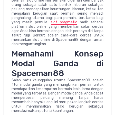
Bermain slot online kini semakin digemari oleh banyak
orang sebagai salah satu bentuk hiburan sekaligus
peluang mendapatkan keuntungan. Namun, ketakutan
mengalami kerugian saat bermain sering menjadi
penghalang utama bagi para pemain, terutama bagi
yang masih pemula.
slot pragmatic
hadir sebagai
platform slot online yang memberikan solusi cerdas
agar Anda bisa bermain dengan lebih percaya diri tanpa
takut rugi. Berikut adalah cara-cara cerdas untuk
memainkan slot online di Spaceman88 dengan aman
dan menguntungkan.
Memahami Konsep
Modal Ganda di
Spaceman88
Salah satu keunggulan utama Spaceman88 adalah
fitur modal ganda yang memungkinkan pemain untuk
mendapatkan kesempatan bermain lebih lama dengan
modal yang terbatas. Dengan modal ganda, Anda dapat
memperbesar peluang menang tanpa harus
menambah banyak uang. Ini merupakan langkah cerdas
untuk meminimalkan risiko kerugian sekaligus
memaksimalkan potensi keuntungan.