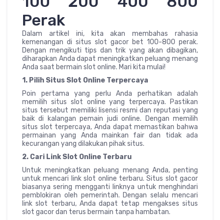
100 200 400 800
Perak
Dalam artikel ini, kita akan membahas rahasia
kemenangan di situs slot gacor bet 100-800 perak.
Dengan mengikuti tips dan trik yang akan dibagikan,
diharapkan Anda dapat meningkatkan peluang menang
Anda saat bermain slot online. Mari kita mulai!
1. Pilih Situs Slot Online Terpercaya
Poin pertama yang perlu Anda perhatikan adalah
memilih situs slot online yang terpercaya. Pastikan
situs tersebut memiliki lisensi resmi dan reputasi yang
baik di kalangan pemain judi online. Dengan memilih
situs slot terpercaya, Anda dapat memastikan bahwa
permainan yang Anda mainkan fair dan tidak ada
kecurangan yang dilakukan pihak situs.
2. Cari Link Slot Online Terbaru
Untuk meningkatkan peluang menang Anda, penting
untuk mencari link slot online terbaru. Situs slot gacor
biasanya sering mengganti linknya untuk menghindari
pemblokiran oleh pemerintah. Dengan selalu mencari
link slot terbaru, Anda dapat tetap mengakses situs
slot gacor dan terus bermain tanpa hambatan.