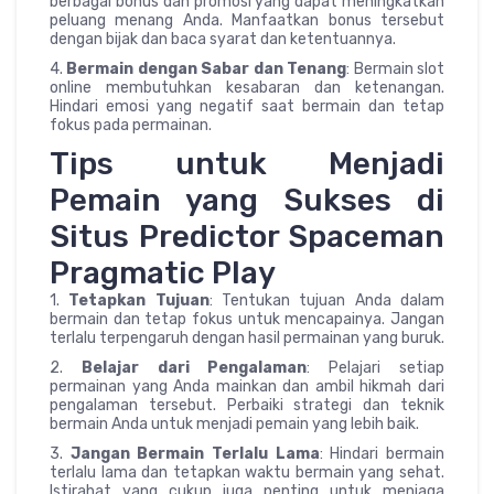
berbagai bonus dan promosi yang dapat meningkatkan
peluang menang Anda. Manfaatkan bonus tersebut
dengan bijak dan baca syarat dan ketentuannya.
4.
Bermain dengan Sabar dan Tenang
: Bermain slot
online membutuhkan kesabaran dan ketenangan.
Hindari emosi yang negatif saat bermain dan tetap
fokus pada permainan.
Tips untuk Menjadi
Pemain yang Sukses di
Situs Predictor Spaceman
Pragmatic Play
1.
Tetapkan Tujuan
: Tentukan tujuan Anda dalam
bermain dan tetap fokus untuk mencapainya. Jangan
terlalu terpengaruh dengan hasil permainan yang buruk.
2.
Belajar dari Pengalaman
: Pelajari setiap
permainan yang Anda mainkan dan ambil hikmah dari
pengalaman tersebut. Perbaiki strategi dan teknik
bermain Anda untuk menjadi pemain yang lebih baik.
3.
Jangan Bermain Terlalu Lama
: Hindari bermain
terlalu lama dan tetapkan waktu bermain yang sehat.
Istirahat yang cukup juga penting untuk menjaga