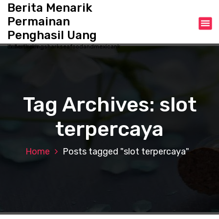
S
Berita Menarik
k
Permainan
i
Penghasil Uang
p
orderthekingsharkseafoodandmexicankitchen.com
t
o
c
o
n
Tag Archives: slot
t
e
terpercaya
n
t
Home
Posts tagged "slot terpercaya"