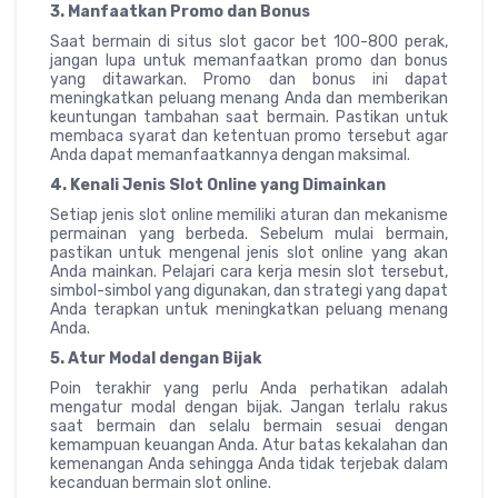
3. Manfaatkan Promo dan Bonus
Saat bermain di situs slot gacor bet 100-800 perak,
jangan lupa untuk memanfaatkan promo dan bonus
yang ditawarkan. Promo dan bonus ini dapat
meningkatkan peluang menang Anda dan memberikan
keuntungan tambahan saat bermain. Pastikan untuk
membaca syarat dan ketentuan promo tersebut agar
Anda dapat memanfaatkannya dengan maksimal.
4. Kenali Jenis Slot Online yang Dimainkan
Setiap jenis slot online memiliki aturan dan mekanisme
permainan yang berbeda. Sebelum mulai bermain,
pastikan untuk mengenal jenis slot online yang akan
Anda mainkan. Pelajari cara kerja mesin slot tersebut,
simbol-simbol yang digunakan, dan strategi yang dapat
Anda terapkan untuk meningkatkan peluang menang
Anda.
5. Atur Modal dengan Bijak
Poin terakhir yang perlu Anda perhatikan adalah
mengatur modal dengan bijak. Jangan terlalu rakus
saat bermain dan selalu bermain sesuai dengan
kemampuan keuangan Anda. Atur batas kekalahan dan
kemenangan Anda sehingga Anda tidak terjebak dalam
kecanduan bermain slot online.