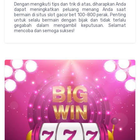
Dengan mengikuti tips dan trik di atas, diharapkan Anda
dapat meningkatkan peluang menang Anda saat
bermain di situs slot gacor bet 100-800 perak. Penting
untuk selalu bermain dengan bijak dan tidak terlalu
gegabah dalam mengambil keputusan. Selamat
mencoba dan semoga sukses!