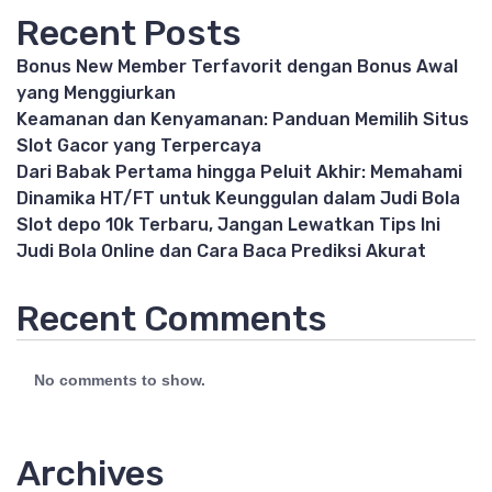
Recent Posts
Bonus New Member Terfavorit dengan Bonus Awal
yang Menggiurkan
Keamanan dan Kenyamanan: Panduan Memilih Situs
Slot Gacor yang Terpercaya
Dari Babak Pertama hingga Peluit Akhir: Memahami
Dinamika HT/FT untuk Keunggulan dalam Judi Bola
Slot depo 10k Terbaru, Jangan Lewatkan Tips Ini
Judi Bola Online dan Cara Baca Prediksi Akurat
Recent Comments
No comments to show.
Archives