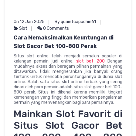
On 12 Jan 2025
By quaintcapuchin61
Slot
0 Comments
Cara Memaksimalkan Keuntungan di
Slot Gacor Bet 100-800 Perak
Situs slot online telah menjadi semakin populer di
kalangan pemain judi online.
slot bet 200
Dengan
mudahnya akses dan beragam pilihan permainan yang
ditawarkan, tidak mengherankan jika banyak orang
tertarik untuk mencoba peruntungannya di dunia slot
online. Salah satu situs slot online terbaik yang sering
dicari oleh para pemain adalah situs slot gacor bet 100-
800 perak. Situs ini dikenal karena memiliki tingkat
kemenangan yang tinggi dan memberikan pengalaman
bermain yang menyenangkan bagi para pemainnya.
Mainkan Slot Favorit di
Situs Slot Gacor Bet