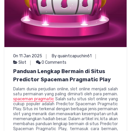
On 11 Jan 2025
By quaintcapuchin61
Slot
0 Comments
Panduan Lengkap Bermain di Situs
Predictor Spaceman Pragmatic Play
Dalam dunia perjudian online, slot online menjadi salah
satu permainan yang paling diminati oleh para pemain.
spaceman pragmatic
Salah satu situs slot online yang
cukup populer adalah Predictor Spaceman Pragmatic
Play. Situs ini terkenal dengan berbagai jenis permainan
slot yang menarik dan menawarkan kesempatan untuk
memenangkan hadiah besar. Dalam artikel ini, kita akan
membahas panduan lengkap bermain di situs Predictor
Spaceman Pragmatic Play, termasuk cara bermain,