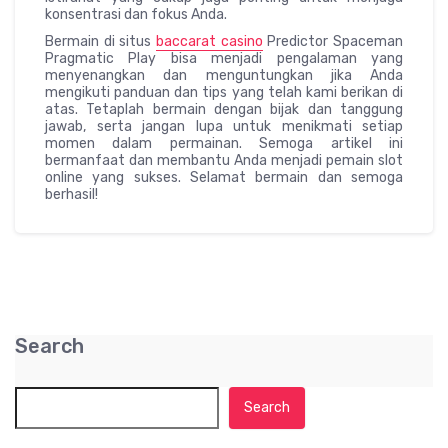
konsentrasi dan fokus Anda.
Bermain di situs
baccarat casino
Predictor Spaceman
Pragmatic Play bisa menjadi pengalaman yang
menyenangkan dan menguntungkan jika Anda
mengikuti panduan dan tips yang telah kami berikan di
atas. Tetaplah bermain dengan bijak dan tanggung
jawab, serta jangan lupa untuk menikmati setiap
momen dalam permainan. Semoga artikel ini
bermanfaat dan membantu Anda menjadi pemain slot
online yang sukses. Selamat bermain dan semoga
berhasil!
Search
Search