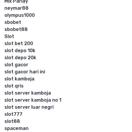
Mix Parlay
neymar88
olympus1000
sbobet
sbobet88
Slot
slot bet 200
slot depo 10k
slot depo 20k
slot gacor
slot gacor hari ini
slot kamboja
slot qris
slot server kamboja
slot server kamboja no 1
slot server luar negri
slot777
slot88
spaceman