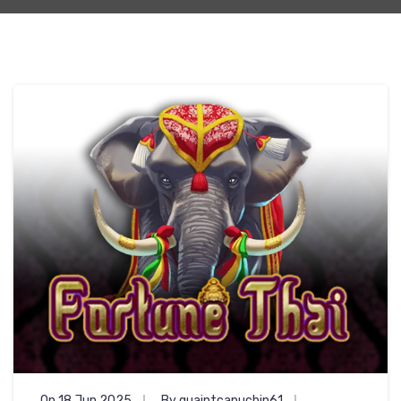
On 18 Jun 2025
By quaintcapuchin61