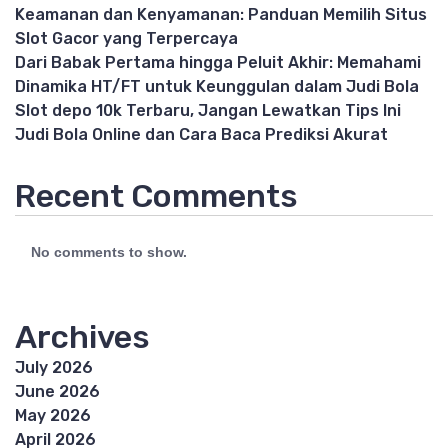
Keamanan dan Kenyamanan: Panduan Memilih Situs
Slot Gacor yang Terpercaya
Dari Babak Pertama hingga Peluit Akhir: Memahami
Dinamika HT/FT untuk Keunggulan dalam Judi Bola
Slot depo 10k Terbaru, Jangan Lewatkan Tips Ini
Judi Bola Online dan Cara Baca Prediksi Akurat
Recent Comments
No comments to show.
Archives
July 2026
June 2026
May 2026
April 2026