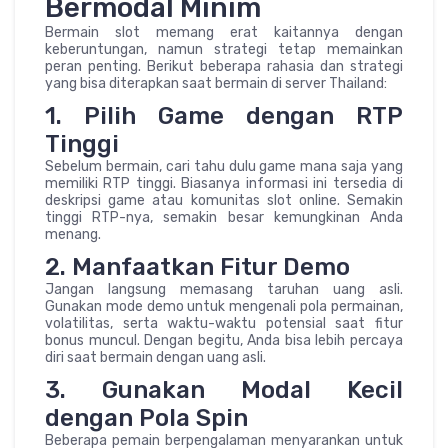
Bermodal Minim
Bermain slot memang erat kaitannya dengan
keberuntungan, namun strategi tetap memainkan
peran penting. Berikut beberapa rahasia dan strategi
yang bisa diterapkan saat bermain di server Thailand:
1. Pilih Game dengan RTP
Tinggi
Sebelum bermain, cari tahu dulu game mana saja yang
memiliki RTP tinggi. Biasanya informasi ini tersedia di
deskripsi game atau komunitas slot online. Semakin
tinggi RTP-nya, semakin besar kemungkinan Anda
menang.
2. Manfaatkan Fitur Demo
Jangan langsung memasang taruhan uang asli.
Gunakan mode demo untuk mengenali pola permainan,
volatilitas, serta waktu-waktu potensial saat fitur
bonus muncul. Dengan begitu, Anda bisa lebih percaya
diri saat bermain dengan uang asli.
3. Gunakan Modal Kecil
dengan Pola Spin
Beberapa pemain berpengalaman menyarankan untuk