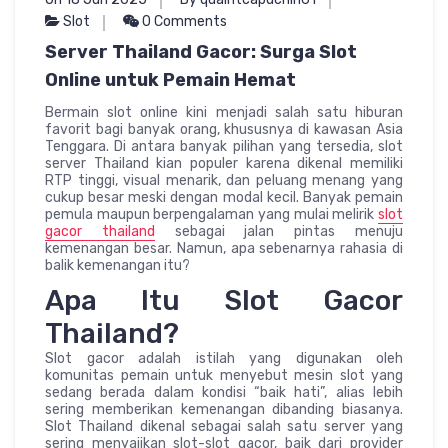
Slot
0 Comments
Server Thailand Gacor: Surga Slot
Online untuk Pemain Hemat
Bermain slot online kini menjadi salah satu hiburan
favorit bagi banyak orang, khususnya di kawasan Asia
Tenggara. Di antara banyak pilihan yang tersedia, slot
server Thailand kian populer karena dikenal memiliki
RTP tinggi, visual menarik, dan peluang menang yang
cukup besar meski dengan modal kecil. Banyak pemain
pemula maupun berpengalaman yang mulai melirik
slot
gacor thailand
sebagai jalan pintas menuju
kemenangan besar. Namun, apa sebenarnya rahasia di
balik kemenangan itu?
Apa Itu Slot Gacor
Thailand?
Slot gacor adalah istilah yang digunakan oleh
komunitas pemain untuk menyebut mesin slot yang
sedang berada dalam kondisi “baik hati”, alias lebih
sering memberikan kemenangan dibanding biasanya.
Slot Thailand dikenal sebagai salah satu server yang
sering menyajikan slot-slot gacor, baik dari provider