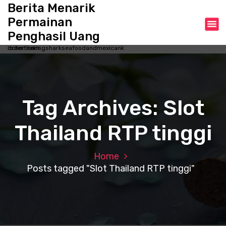
S
Berita Menarik
k
Permainan
i
Penghasil Uang
p
orderthekingsharkseafoodandmexicankitchen.com
t
o
c
o
n
Tag Archives: Slot
t
e
Thailand RTP tinggi
n
t
Home
Posts tagged "Slot Thailand RTP tinggi"