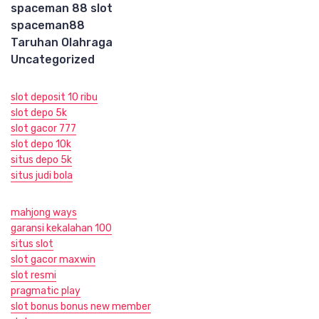
spaceman 88 slot
spaceman88
Taruhan Olahraga
Uncategorized
slot deposit 10 ribu
slot depo 5k
slot gacor 777
slot depo 10k
situs depo 5k
situs judi bola
mahjong ways
garansi kekalahan 100
situs slot
slot gacor maxwin
slot resmi
pragmatic play
slot bonus bonus new member