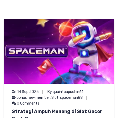
On 14 Sep 2025
By quaintcapuchin61
bonus new member
,
Slot
,
spaceman88
0 Comments
Strategi Ampuh Menang di Slot Gacor