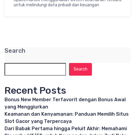
untuk melindungi data pribadi dan keuangan
Search
Search
Recent Posts
Bonus New Member Terfavorit dengan Bonus Awal
yang Menggiurkan
Keamanan dan Kenyamanan: Panduan Memilih Situs
Slot Gacor yang Terpercaya
Dari Babak Pertama hingga Peluit Akhir: Memahami