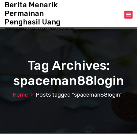
S
Berita Menarik
k
Permainan
i
Penghasil Uang
p
orderthekingsharkseafoodandmexicankitchen.com
t
o
c
o
n
Tag Archives:
t
e
spaceman88login
n
t
Home
Posts tagged "spaceman88login"