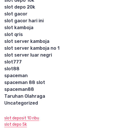
slot depo 10k
slot depo 20k
slot gacor
slot gacor hari ini
slot kamboja
slot qris
slot server kamboja
slot server kamboja no 1
slot server luar negri
slot777
slot88
spaceman
spaceman 88 slot
spaceman88
Taruhan Olahraga
Uncategorized
slot deposit 10 ribu
slot depo 5k