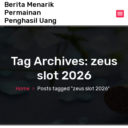
S
Berita Menarik
k
Permainan
i
Penghasil Uang
p
orderthekingsharkseafoodandmexicankitchen.com
t
o
c
o
n
Tag Archives: zeus
t
e
slot 2026
n
t
Home
Posts tagged "zeus slot 2026"