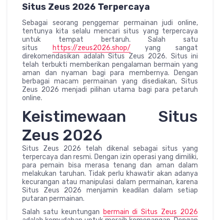
Situs Zeus 2026 Terpercaya
Sebagai seorang penggemar permainan judi online,
tentunya kita selalu mencari situs yang terpercaya
untuk tempat bertaruh. Salah satu
situs
https://zeus2026.shop/
yang sangat
direkomendasikan adalah Situs Zeus 2026. Situs ini
telah terbukti memberikan pengalaman bermain yang
aman dan nyaman bagi para membernya. Dengan
berbagai macam permainan yang disediakan, Situs
Zeus 2026 menjadi pilihan utama bagi para petaruh
online.
Keistimewaan Situs
Zeus 2026
Situs Zeus 2026 telah dikenal sebagai situs yang
terpercaya dan resmi. Dengan izin operasi yang dimiliki,
para pemain bisa merasa tenang dan aman dalam
melakukan taruhan. Tidak perlu khawatir akan adanya
kecurangan atau manipulasi dalam permainan, karena
Situs Zeus 2026 menjamin keadilan dalam setiap
putaran permainan.
Salah satu keuntungan
bermain di Situs Zeus 2026