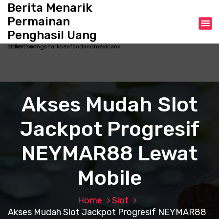
S
Berita Menarik
k
Permainan
i
Penghasil Uang
p
orderthekingsharkseafoodandmexicankitchen.com
t
o
c
o
n
Akses Mudah Slot
t
e
Jackpot Progresif
n
t
NEYMAR88 Lewat
Mobile
Home
Slot
Akses Mudah Slot Jackpot Progresif NEYMAR88