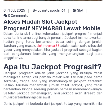
On 1 Jul, 2025
By quaintcapuchin61
Slot
0 Comments
Akses Mudah Slot Jackpot
Progresif NEYMAR88 Lewat Mobile
Dalam dunia slot online, keberadaan jackpot progresif menjadi
daya tarik utama bagi banyak pemain. Jackpot ini menawarkan
hadiah yang terus bertambah besar seiring dengan jumlah
taruhan yang masuk.
slot neymar88
adalah salah satu situs slot
gacor yang menyediakan fitur jackpot progresif sebagai bagian
dari pengalaman bermain yang menguntungkan bagi para
anggotanya.
Apa Itu Jackpot Progresif?
Jackpot progresif adalah jenis jackpot yang nilainya terus
meningkat setiap kali pemain melakukan taruhan pada game
tertentu, tanpa ada yang memenangkan jackpot tersebut.
Setiap taruhan menambah jumlah total jackpot, yang terus
bertambah hingga seorang pemain berhasil memenangkannya.
Setelah jackpot dimenangkan, nilai jackpot akan direset dan
mulai bertambah lagi dari awal.
Jenis jackpot ini berbeda dari jackpot tetap yang memiliki nilai