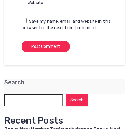
Website
Save my name, email, and website in this
browser for the next time I comment.
Search
Search
Recent Posts