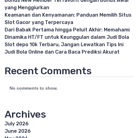
Bonus New Member Terfavorit dengan Bonus Awal
yang Menggiurkan
Keamanan dan Kenyamanan: Panduan Memilih Situs
Slot Gacor yang Terpercaya
Dari Babak Pertama hingga Peluit Akhir: Memahami
Dinamika HT/FT untuk Keunggulan dalam Judi Bola
Slot depo 10k Terbaru, Jangan Lewatkan Tips Ini
Judi Bola Online dan Cara Baca Prediksi Akurat
Recent Comments
No comments to show.
Archives
July 2026
June 2026