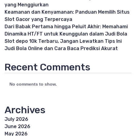
yang Menggiurkan
Keamanan dan Kenyamanan: Panduan Memilih Situs
Slot Gacor yang Terpercaya
Dari Babak Pertama hingga Peluit Akhir: Memahami
Dinamika HT/FT untuk Keunggulan dalam Judi Bola
Slot depo 10k Terbaru, Jangan Lewatkan Tips Ini
Judi Bola Online dan Cara Baca Prediksi Akurat
Recent Comments
No comments to show.
Archives
July 2026
June 2026
May 2026