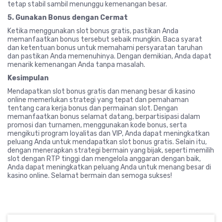
tetap stabil sambil menunggu kemenangan besar.
5. Gunakan Bonus dengan Cermat
Ketika menggunakan slot bonus gratis, pastikan Anda
memanfaatkan bonus tersebut sebaik mungkin. Baca syarat
dan ketentuan bonus untuk memahami persyaratan taruhan
dan pastikan Anda memenuhinya. Dengan demikian, Anda dapat
menarik kemenangan Anda tanpa masalah.
Kesimpulan
Mendapatkan slot bonus gratis dan menang besar di kasino
online memerlukan strategi yang tepat dan pemahaman
tentang cara kerja bonus dan permainan slot. Dengan
memanfaatkan bonus selamat datang, berpartisipasi dalam
promosi dan turnamen, menggunakan kode bonus, serta
mengikuti program loyalitas dan VIP, Anda dapat meningkatkan
peluang Anda untuk mendapatkan slot bonus gratis. Selain itu,
dengan menerapkan strategi bermain yang bijak, seperti memilih
slot dengan RTP tinggi dan mengelola anggaran dengan baik,
Anda dapat meningkatkan peluang Anda untuk menang besar di
kasino online. Selamat bermain dan semoga sukses!