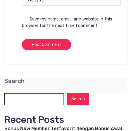
Website
Save my name, email, and website in this
browser for the next time I comment.
Search
Search
Recent Posts
Bonus New Member Terfavorit dengan Bonus Awal