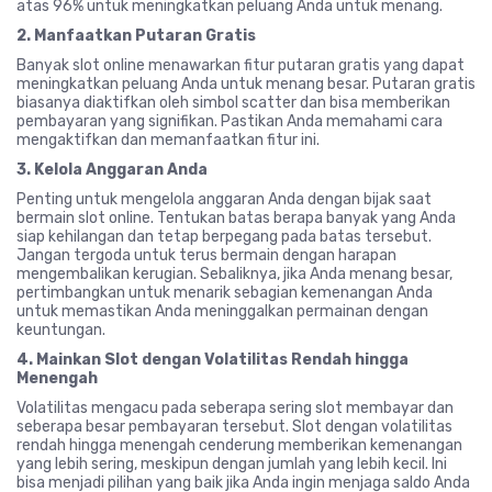
atas 96% untuk meningkatkan peluang Anda untuk menang.
2. Manfaatkan Putaran Gratis
Banyak slot online menawarkan fitur putaran gratis yang dapat
meningkatkan peluang Anda untuk menang besar. Putaran gratis
biasanya diaktifkan oleh simbol scatter dan bisa memberikan
pembayaran yang signifikan. Pastikan Anda memahami cara
mengaktifkan dan memanfaatkan fitur ini.
3. Kelola Anggaran Anda
Penting untuk mengelola anggaran Anda dengan bijak saat
bermain slot online. Tentukan batas berapa banyak yang Anda
siap kehilangan dan tetap berpegang pada batas tersebut.
Jangan tergoda untuk terus bermain dengan harapan
mengembalikan kerugian. Sebaliknya, jika Anda menang besar,
pertimbangkan untuk menarik sebagian kemenangan Anda
untuk memastikan Anda meninggalkan permainan dengan
keuntungan.
4. Mainkan Slot dengan Volatilitas Rendah hingga
Menengah
Volatilitas mengacu pada seberapa sering slot membayar dan
seberapa besar pembayaran tersebut. Slot dengan volatilitas
rendah hingga menengah cenderung memberikan kemenangan
yang lebih sering, meskipun dengan jumlah yang lebih kecil. Ini
bisa menjadi pilihan yang baik jika Anda ingin menjaga saldo Anda