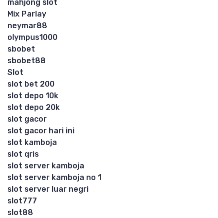
mahjong slot
Mix Parlay
neymar88
olympus1000
sbobet
sbobet88
Slot
slot bet 200
slot depo 10k
slot depo 20k
slot gacor
slot gacor hari ini
slot kamboja
slot qris
slot server kamboja
slot server kamboja no 1
slot server luar negri
slot777
slot88