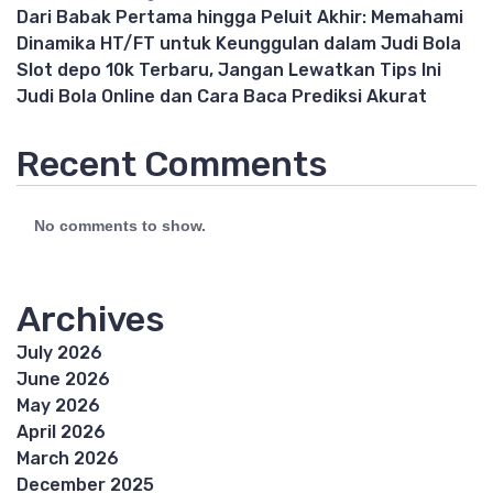
Dari Babak Pertama hingga Peluit Akhir: Memahami
Dinamika HT/FT untuk Keunggulan dalam Judi Bola
Slot depo 10k Terbaru, Jangan Lewatkan Tips Ini
Judi Bola Online dan Cara Baca Prediksi Akurat
Recent Comments
No comments to show.
Archives
July 2026
June 2026
May 2026
April 2026
March 2026
December 2025