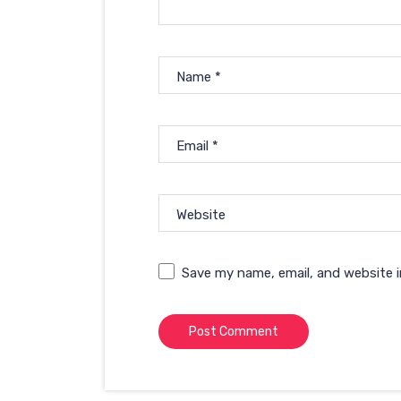
Name
*
Email
*
Website
Save my name, email, and website i