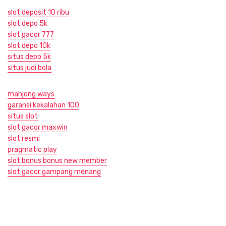
slot deposit 10 ribu
slot depo 5k
slot gacor 777
slot depo 10k
situs depo 5k
situs judi bola
mahjong ways
garansi kekalahan 100
situs slot
slot gacor maxwin
slot resmi
pragmatic play
slot bonus bonus new member
slot gacor gampang menang