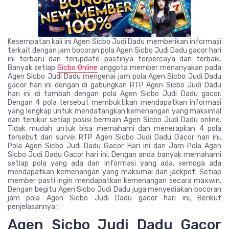
Kesempatan kali ini Agen Sicbo Judi Dadu memberikan informasi
terkait dengan jam bocoran pola Agen Sicbo Judi Dadu gacor hari
ini terbaru dan terupdate pastinya terpercaya dan terbaik.
Banyak setiap
Sicbo Online
anggota member menanyakan pada
Agen Sicbo Judi Dadu mengenai jam pola Agen Sicbo Judi Dadu
gacor hari ini dengan di gabungkan RTP Agen Sicbo Judi Dadu
hari ini di tambah dengan pola Agen Sicbo Judi Dadu gacor.
Dengan 4 pola tersebut membuktikan mendapatkan informasi
yang lengkap untuk mendatangkan kemenangan yang maksimal
dan terukur setiap posisi bermain Agen Sicbo Judi Dadu online.
Tidak mudah untuk bisa memahami dan menerapkan 4 pola
tersebut dari survei RTP Agen Sicbo Judi Dadu Gacor hari ini,
Pola Agen Sicbo Judi Dadu Gacor Hari ini dan Jam Pola Agen
Sicbo Judi Dadu Gacor hari ini. Dengan anda banyak memahami
setiap pola yang ada dan informasi yang ada, semoga ada
mendapatkan kemenangan yang maksimal dan jackpot. Setiap
member pasti ingin mendapatkan kemenangan secara maxwin.
Dengan begitu Agen Sicbo Judi Dadu juga menyediakan bocoran
jam pola Agen Sicbo Judi Dadu gacor hari ini, Berikut
penjelasannya :
Agen Sicbo Judi Dadu Gacor