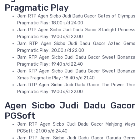
Pragmatic Play
Jam RTP Agen Sicbo Judi Dadu Gacor Gates of Olympus
Pragmatic Play : 18.00 s/d 24.00
Jam RTP Agen Sicbo Judi Dadu Gacor Starlight Princess
Pragmatic Play : 19.00 s/d 22.00
Jam RTP Agen Sicbo Judi Dadu Gacor Aztec Gems
Pragmatic Play : 20.00 s/d 22.00
Jam RTP Agen Sicbo Judi Dadu Gacor Sweet Bonanza
Pragmatic Play : 19.40 s/d 22.40
Jam RTP Agen Sicbo Judi Dadu Gacor Sweet Bonanza
Xmas Pragmatic Play : 18.40 s/d 21.40
Jam RTP Agen Sicbo Judi Dadu Gacor The Power Thor
Pragmatic Play : 19.00 s/d 22.00
Agen Sicbo Judi Dadu Gacor
PGSoft
Jam RTP Agen Sicbo Judi Dadu Gacor Mahjong Ways
PGSoft : 21.00 s/d 24.40
Jam RTP Agen Sicbo Judi Dadu Gacor Garuda Gems