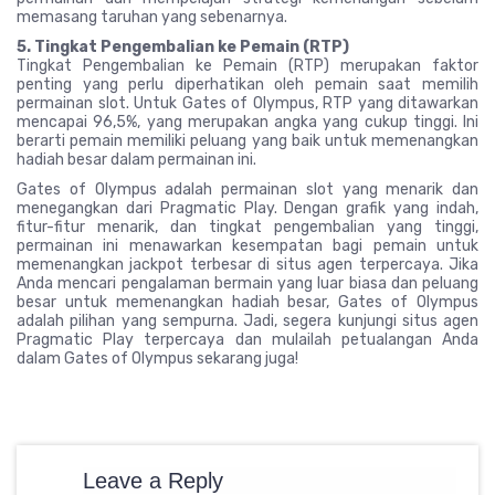
memasang taruhan yang sebenarnya.
5. Tingkat Pengembalian ke Pemain (RTP)
Tingkat Pengembalian ke Pemain (RTP) merupakan faktor
penting yang perlu diperhatikan oleh pemain saat memilih
permainan slot. Untuk Gates of Olympus, RTP yang ditawarkan
mencapai 96,5%, yang merupakan angka yang cukup tinggi. Ini
berarti pemain memiliki peluang yang baik untuk memenangkan
hadiah besar dalam permainan ini.
Gates of Olympus adalah permainan slot yang menarik dan
menegangkan dari Pragmatic Play. Dengan grafik yang indah,
fitur-fitur menarik, dan tingkat pengembalian yang tinggi,
permainan ini menawarkan kesempatan bagi pemain untuk
memenangkan jackpot terbesar di situs agen terpercaya. Jika
Anda mencari pengalaman bermain yang luar biasa dan peluang
besar untuk memenangkan hadiah besar, Gates of Olympus
adalah pilihan yang sempurna. Jadi, segera kunjungi situs agen
Pragmatic Play terpercaya dan mulailah petualangan Anda
dalam Gates of Olympus sekarang juga!
Leave a Reply