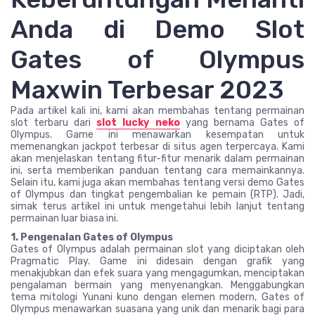
Anda di Demo Slot
Gates of Olympus
Maxwin Terbesar 2023
Pada artikel kali ini, kami akan membahas tentang permainan
slot terbaru dari
slot lucky neko
yang bernama Gates of
Olympus. Game ini menawarkan kesempatan untuk
memenangkan jackpot terbesar di situs agen terpercaya. Kami
akan menjelaskan tentang fitur-fitur menarik dalam permainan
ini, serta memberikan panduan tentang cara memainkannya.
Selain itu, kami juga akan membahas tentang versi demo Gates
of Olympus dan tingkat pengembalian ke pemain (RTP). Jadi,
simak terus artikel ini untuk mengetahui lebih lanjut tentang
permainan luar biasa ini.
1. Pengenalan Gates of Olympus
Gates of Olympus adalah permainan slot yang diciptakan oleh
Pragmatic Play. Game ini didesain dengan grafik yang
menakjubkan dan efek suara yang mengagumkan, menciptakan
pengalaman bermain yang menyenangkan. Menggabungkan
tema mitologi Yunani kuno dengan elemen modern, Gates of
Olympus menawarkan suasana yang unik dan menarik bagi para