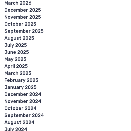
March 2026
December 2025
November 2025
October 2025
September 2025
August 2025
July 2025
June 2025
May 2025
April 2025
March 2025
February 2025
January 2025
December 2024
November 2024
October 2024
September 2024
August 2024
July 2024