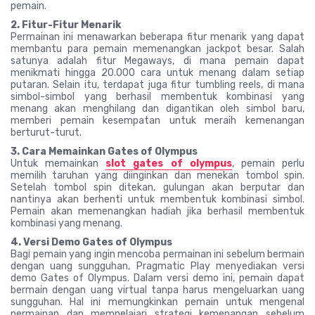
pemain.
2. Fitur-Fitur Menarik
Permainan ini menawarkan beberapa fitur menarik yang dapat
membantu para pemain memenangkan jackpot besar. Salah
satunya adalah fitur Megaways, di mana pemain dapat
menikmati hingga 20.000 cara untuk menang dalam setiap
putaran. Selain itu, terdapat juga fitur tumbling reels, di mana
simbol-simbol yang berhasil membentuk kombinasi yang
menang akan menghilang dan digantikan oleh simbol baru,
memberi pemain kesempatan untuk meraih kemenangan
berturut-turut.
3. Cara Memainkan Gates of Olympus
Untuk memainkan
slot gates of olympus
, pemain perlu
memilih taruhan yang diinginkan dan menekan tombol spin.
Setelah tombol spin ditekan, gulungan akan berputar dan
nantinya akan berhenti untuk membentuk kombinasi simbol.
Pemain akan memenangkan hadiah jika berhasil membentuk
kombinasi yang menang.
4. Versi Demo Gates of Olympus
Bagi pemain yang ingin mencoba permainan ini sebelum bermain
dengan uang sungguhan, Pragmatic Play menyediakan versi
demo Gates of Olympus. Dalam versi demo ini, pemain dapat
bermain dengan uang virtual tanpa harus mengeluarkan uang
sungguhan. Hal ini memungkinkan pemain untuk mengenal
permainan dan mempelajari strategi kemenangan sebelum