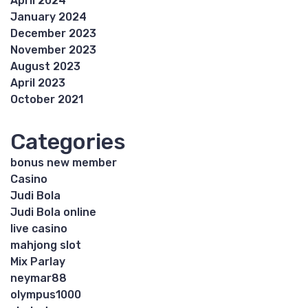
April 2024
January 2024
December 2023
November 2023
August 2023
April 2023
October 2021
Categories
bonus new member
Casino
Judi Bola
Judi Bola online
live casino
mahjong slot
Mix Parlay
neymar88
olympus1000