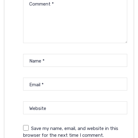
Comment
*
Name
*
Email
*
Website
Save my name, email, and website in this
browser for the next time I comment.