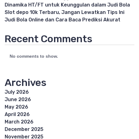
Dinamika HT/FT untuk Keunggulan dalam Judi Bola
Slot depo 10k Terbaru, Jangan Lewatkan Tips Ini
Judi Bola Online dan Cara Baca Prediksi Akurat
Recent Comments
No comments to show.
Archives
July 2026
June 2026
May 2026
April 2026
March 2026
December 2025
November 2025