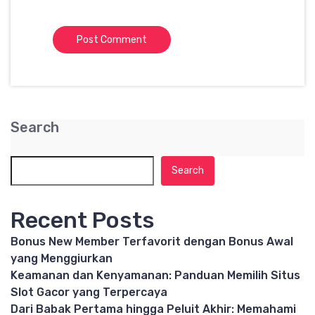
Search
Search
Recent Posts
Bonus New Member Terfavorit dengan Bonus Awal
yang Menggiurkan
Keamanan dan Kenyamanan: Panduan Memilih Situs
Slot Gacor yang Terpercaya
Dari Babak Pertama hingga Peluit Akhir: Memahami