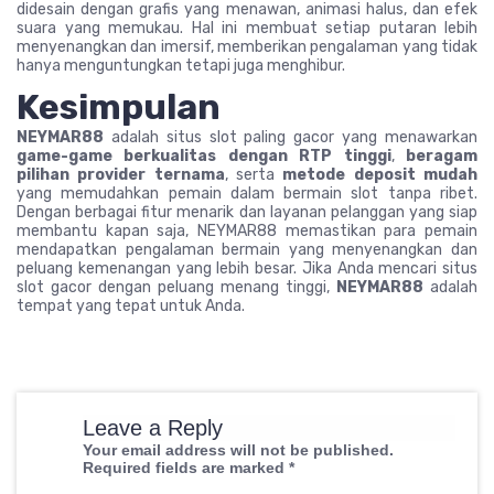
didesain dengan grafis yang menawan, animasi halus, dan efek
suara yang memukau. Hal ini membuat setiap putaran lebih
menyenangkan dan imersif, memberikan pengalaman yang tidak
hanya menguntungkan tetapi juga menghibur.
Kesimpulan
NEYMAR88
adalah situs slot paling gacor yang menawarkan
game-game berkualitas dengan RTP tinggi
,
beragam
pilihan provider ternama
, serta
metode deposit mudah
yang memudahkan pemain dalam bermain slot tanpa ribet.
Dengan berbagai fitur menarik dan layanan pelanggan yang siap
membantu kapan saja, NEYMAR88 memastikan para pemain
mendapatkan pengalaman bermain yang menyenangkan dan
peluang kemenangan yang lebih besar. Jika Anda mencari situs
slot gacor dengan peluang menang tinggi,
NEYMAR88
adalah
tempat yang tepat untuk Anda.
Leave a Reply
Your email address will not be published.
Required fields are marked
*