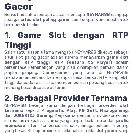
Gacor
Berikut adalah beberapa alasan mengapa
NEYMAR88
dianggap
sebagai
situs slot paling gacor
dan tempat yang ideal untuk
bermain slot online:
1.
Game Slot dengan RTP
Tinggi
Salah satu alasan utama mengapa NEYMAR88 disebut sebagai
situs slot paling gacor adalah karena menawarkan
game slot
dengan RTP tinggi
.
RTP (Return to Player)
adalah
persentase kemenangan yang bisa diharapkan pemain dalam
jangka panjang. Game-game yang ada di NEYMAR88
menawarkan peluang kemenangan besar berkat RTP yang lebih
tinggi daripada rata-rata, memberi pemain peluang besar untuk
menang besar di setiap putaran.
2.
Berbagai Provider Ternama
NEYMAR88 bekerja sama dengan berbagai
provider slot
ternama
seperti
Pragmatic Play
,
PG Soft
,
Microgaming
,
dan
JOKER123 Gaming
. Kerjasama dengan provider-providers
ini menjamin kualitas game yang sangat baik, mulai dari
grafis
memukau
, fitur-fitur bonus menarik, hingga peluang menang
yang besar. Setiap provider ini dikenal memiliki
slot gacor
yang