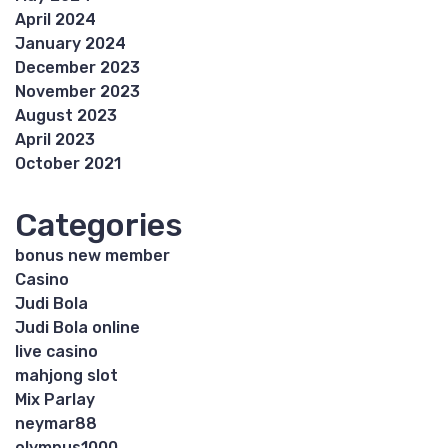
April 2024
January 2024
December 2023
November 2023
August 2023
April 2023
October 2021
Categories
bonus new member
Casino
Judi Bola
Judi Bola online
live casino
mahjong slot
Mix Parlay
neymar88
olympus1000