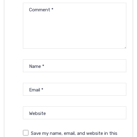
Comment
*
Name
*
Email
*
Website
Save my name, email, and website in this