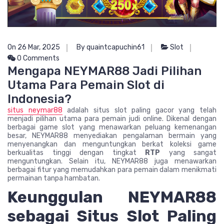
On 26 Mar, 2025
By quaintcapuchin61
Slot
0 Comments
Mengapa NEYMAR88 Jadi Pilihan
Utama Para Pemain Slot di
Indonesia?
situs neymar88
adalah situs slot paling gacor yang telah
menjadi pilihan utama para pemain judi online. Dikenal dengan
berbagai game slot yang menawarkan peluang kemenangan
besar, NEYMAR88 menyediakan pengalaman bermain yang
menyenangkan dan menguntungkan berkat koleksi game
berkualitas tinggi dengan tingkat
RTP
yang sangat
menguntungkan. Selain itu, NEYMAR88 juga menawarkan
berbagai fitur yang memudahkan para pemain dalam menikmati
permainan tanpa hambatan.
Keunggulan NEYMAR88
sebagai Situs Slot Paling