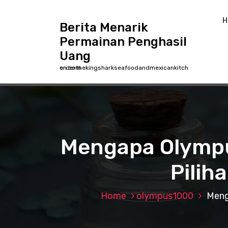
S
k
H
Berita Menarik
i
p
Permainan Penghasil
t
Uang
o
orderthekingsharkseafoodandmexicankitchen.com
c
o
n
t
e
n
Mengapa Olympus
t
Pilih
Home
olympus1000
Meng