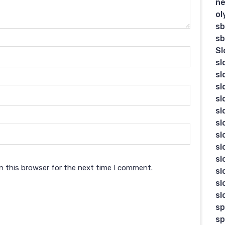
n
ol
sb
s
Sl
sl
sl
sl
sl
sl
sl
sl
sl
sl
n this browser for the next time I comment.
sl
sl
sl
s
sp