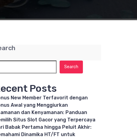
earch
Search
ecent Posts
nus New Member Terfavorit dengan
nus Awal yang Menggiurkan
amanan dan Kenyamanan: Panduan
milih Situs Slot Gacor yang Terpercaya
ri Babak Pertama hingga Peluit Akhir:
mahami Dinamika HT/FT untuk