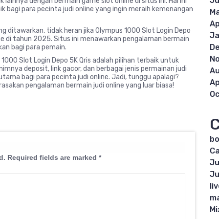
Ju
ainnya dengan bermain game slot online di situs ini. Hal ini
k bagi para pecinta judi online yang ingin meraih kemenangan
Ma
Ap
g ditawarkan, tidak heran jika Olympus 1000 Slot Login Depo
Ja
nline di tahun 2025. Situs ini menawarkan pengalaman bermain
D
kan bagi para pemain.
N
 1000 Slot Login Depo 5K Qris adalah pilihan terbaik untuk
mnya deposit, link gacor, dan berbagai jenis permainan judi
Au
n utama bagi para pecinta judi online. Jadi, tunggu apalagi?
Ap
sakan pengalaman bermain judi online yang luar biasa!
Oc
C
b
Ca
d.
Required fields are marked
*
Ju
Ju
li
ma
Mi