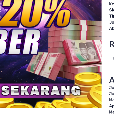
Ke
Sl
Ti
Ju
Ak
R
A
Ju
Ju
Ma
Ap
Ma