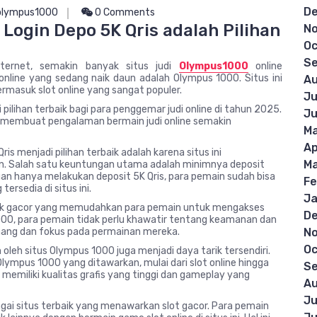
D
olympus1000
0 Comments
Login Depo 5K Qris adalah Pilihan
N
Oc
S
ternet, semakin banyak situs judi
Olympus1000
online
 online yang sedang naik daun adalah Olympus 1000. Situs ini
Au
ermasuk slot online yang sangat populer.
Ju
pilihan terbaik bagi para penggemar judi online di tahun 2025.
Ju
ng membuat pengalaman bermain judi online semakin
Ma
Ap
s menjadi pilihan terbaik adalah karena situs ini
Ma
n. Salah satu keuntungan utama adalah minimnya deposit
ngan hanya melakukan deposit 5K Qris, para pemain sudah bisa
Fe
ersedia di situs ini.
Ja
 link gacor yang memudahkan para pemain untuk mengakses
D
1000, para pemain tidak perlu khawatir tentang keamanan dan
enang dan fokus pada permainan mereka.
N
Oc
n oleh situs Olympus 1000 juga menjadi daya tarik tersendiri.
Olympus 1000 yang ditawarkan, mulai dari slot online hingga
S
 memiliki kualitas grafis yang tinggi dan gameplay yang
Au
Ju
agai situs terbaik yang menawarkan slot gacor. Para pemain