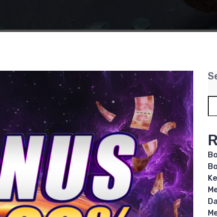
S
R
Bo
Bo
Ke
Me
Da
Me