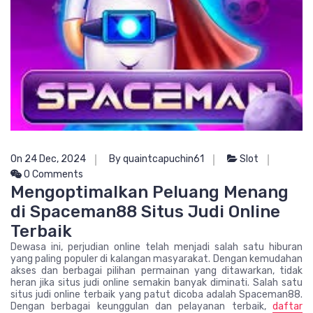
On 24 Dec, 2024
By quaintcapuchin61
Slot
0 Comments
Mengoptimalkan Peluang Menang
di Spaceman88 Situs Judi Online
Terbaik
Dewasa ini, perjudian online telah menjadi salah satu hiburan
yang paling populer di kalangan masyarakat. Dengan kemudahan
akses dan berbagai pilihan permainan yang ditawarkan, tidak
heran jika situs judi online semakin banyak diminati. Salah satu
situs judi online terbaik yang patut dicoba adalah Spaceman88.
Dengan berbagai keunggulan dan pelayanan terbaik,
daftar