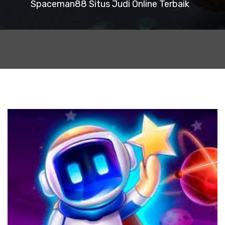
Spaceman88 Situs Judi Online Terbaik