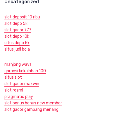
Uncategorized
slot deposit 10 ribu
slot depo 5k
slot gacor 777
slot depo 10k
situs depo 5k
situs judi bola
mahjong ways
garansi kekalahan 100
situs slot
slot gacor maxwin
slot resmi
pragmatic play
slot bonus bonus new member
slot gacor gampang menang