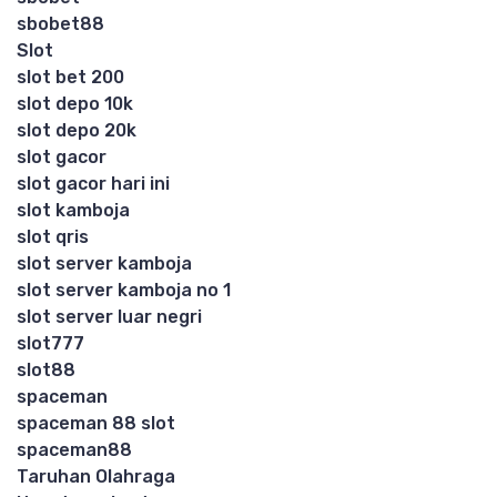
sbobet88
Slot
slot bet 200
slot depo 10k
slot depo 20k
slot gacor
slot gacor hari ini
slot kamboja
slot qris
slot server kamboja
slot server kamboja no 1
slot server luar negri
slot777
slot88
spaceman
spaceman 88 slot
spaceman88
Taruhan Olahraga