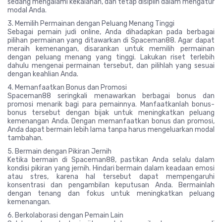
sedang mengalami kekalahan, dan tetap disiplin dalam mengatur
modal Anda.
3. Memilih Permainan dengan Peluang Menang Tinggi
Sebagai pemain judi online, Anda dihadapkan pada berbagai
pilihan permainan yang ditawarkan di Spaceman88. Agar dapat
meraih kemenangan, disarankan untuk memilih permainan
dengan peluang menang yang tinggi. Lakukan riset terlebih
dahulu mengenai permainan tersebut, dan pilihlah yang sesuai
dengan keahlian Anda.
4. Memanfaatkan Bonus dan Promosi
Spaceman88 seringkali menawarkan berbagai bonus dan
promosi menarik bagi para pemainnya. Manfaatkanlah bonus-
bonus tersebut dengan bijak untuk meningkatkan peluang
kemenangan Anda. Dengan memanfaatkan bonus dan promosi,
Anda dapat bermain lebih lama tanpa harus mengeluarkan modal
tambahan.
5. Bermain dengan Pikiran Jernih
Ketika bermain di Spaceman88, pastikan Anda selalu dalam
kondisi pikiran yang jernih. Hindari bermain dalam keadaan emosi
atau stres, karena hal tersebut dapat mempengaruhi
konsentrasi dan pengambilan keputusan Anda. Bermainlah
dengan tenang dan fokus untuk meningkatkan peluang
kemenangan.
6. Berkolaborasi dengan Pemain Lain