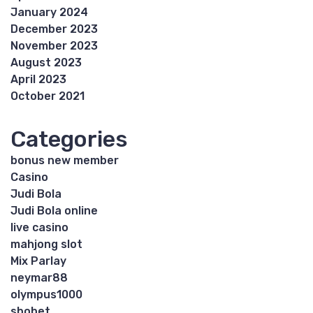
January 2024
December 2023
November 2023
August 2023
April 2023
October 2021
Categories
bonus new member
Casino
Judi Bola
Judi Bola online
live casino
mahjong slot
Mix Parlay
neymar88
olympus1000
sbobet