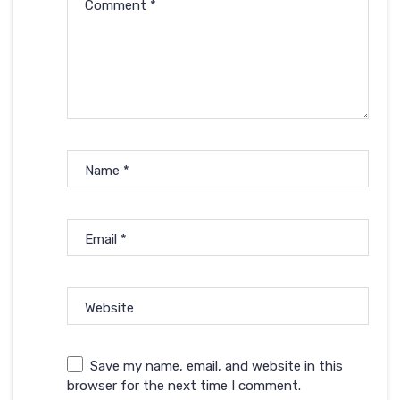
Comment
*
Name
*
Email
*
Website
Save my name, email, and website in this
browser for the next time I comment.