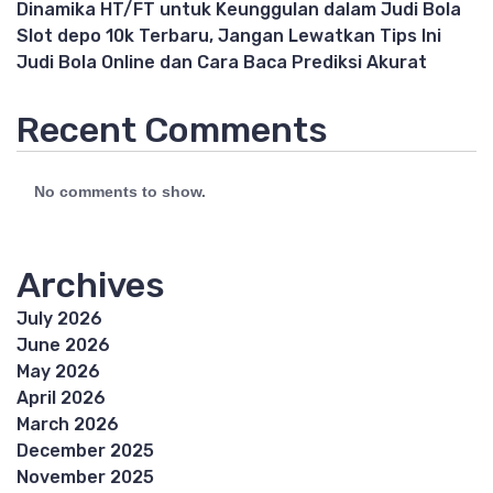
Dinamika HT/FT untuk Keunggulan dalam Judi Bola
Slot depo 10k Terbaru, Jangan Lewatkan Tips Ini
Judi Bola Online dan Cara Baca Prediksi Akurat
Recent Comments
No comments to show.
Archives
July 2026
June 2026
May 2026
April 2026
March 2026
December 2025
November 2025