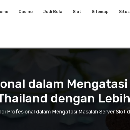
ome
Casino
Judi Bola
Slot
Sitemap
Situs
ional dalam Mengatasi
i Thailand dengan Lebi
di Profesional dalam Mengatasi Masalah Server Slot 