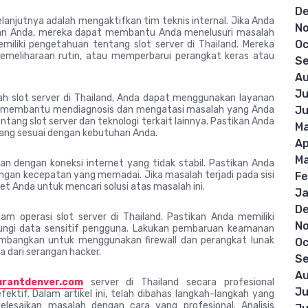
D
selanjutnya adalah mengaktifkan tim teknis internal. Jika Anda
N
ahaan Anda, mereka dapat membantu Anda menelusuri masalah
Oc
miliki pengetahuan tentang slot server di Thailand. Mereka
pemeliharaan rutin, atau memperbarui perangkat keras atau
S
Au
Ju
h slot server di Thailand, Anda dapat menggunakan layanan
apat membantu mendiagnosis dan mengatasi masalah yang Anda
Ju
ang slot server dan teknologi terkait lainnya. Pastikan Anda
Ma
yang sesuai dengan kebutuhan Anda.
Ap
Ma
tan dengan koneksi internet yang tidak stabil. Pastikan Anda
dengan kecepatan yang memadai. Jika masalah terjadi pada sisi
Fe
et Anda untuk mencari solusi atas masalah ini.
Ja
D
 operasi slot server di Thailand. Pastikan Anda memiliki
N
ngi data sensitif pengguna. Lakukan pembaruan keamanan
timbangkan untuk menggunakan firewall dan perangkat lunak
Oc
a dari serangan hacker.
S
Au
urantdenver.com
server di Thailand secara profesional
Ju
tif. Dalam artikel ini, telah dibahas langkah-langkah yang
elesaikan masalah dengan cara yang profesional. Analisis