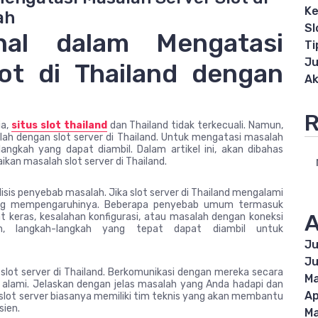
Ke
ah
Sl
onal dalam Mengatasi
Ti
Ju
ot di Thailand dengan
Ak
R
ia,
situs slot thailand
dan Thailand tidak terkecuali. Namun,
alah dengan slot server di Thailand. Untuk mengatasi masalah
angkah yang dapat diambil. Dalam artikel ini, akan dibahas
kan masalah slot server di Thailand.
isis penyebab masalah. Jika slot server di Thailand mengalami
ang mempengaruhinya. Beberapa penyebab umum termasuk
A
kat keras, kesalahan konfigurasi, atau masalah dengan koneksi
ah, langkah-langkah yang tepat dapat diambil untuk
Ju
Ju
lot server di Thailand. Berkomunikasi dengan mereka secara
Ma
alami. Jelaskan dengan jelas masalah yang Anda hadapi dan
Ap
or slot server biasanya memiliki tim teknis yang akan membantu
sien.
Ma