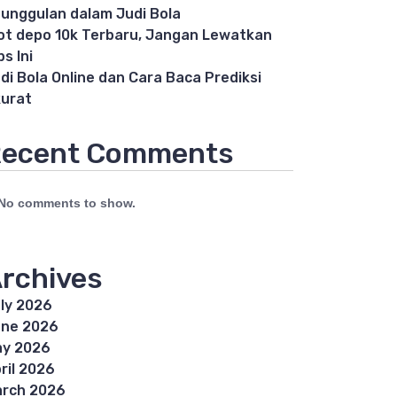
unggulan dalam Judi Bola
ot depo 10k Terbaru, Jangan Lewatkan
ps Ini
di Bola Online dan Cara Baca Prediksi
urat
ecent Comments
No comments to show.
rchives
ly 2026
ne 2026
y 2026
ril 2026
rch 2026