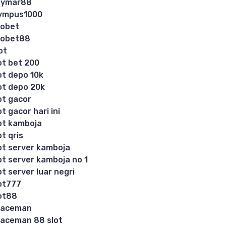
eymar88
ympus1000
obet
bobet88
ot
ot bet 200
ot depo 10k
ot depo 20k
ot gacor
ot gacor hari ini
ot kamboja
ot qris
ot server kamboja
ot server kamboja no 1
ot server luar negri
ot777
ot88
paceman
aceman 88 slot