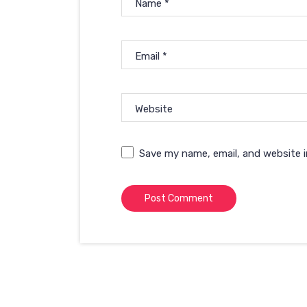
Name
*
Email
*
Website
Save my name, email, and website i