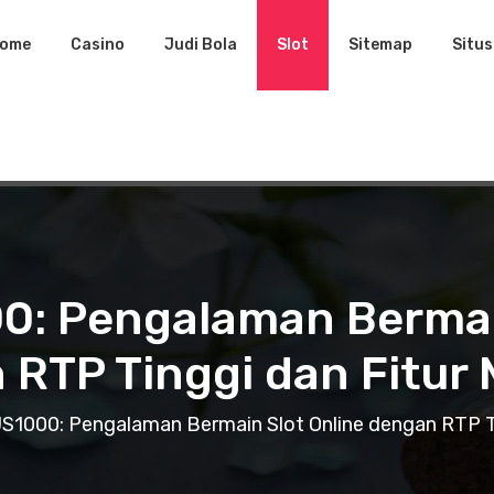
ome
Casino
Judi Bola
Slot
Sitemap
Situs
: Pengalaman Bermain
 RTP Tinggi dan Fitur 
1000: Pengalaman Bermain Slot Online dengan RTP Ti