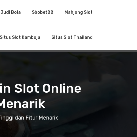
 Judi Bola
Sbobet88
Mahjong Slot
Situs Slot Kamboja
Situs Slot Thailand
 Slot Online
Menarik
nggi dan Fitur Menarik