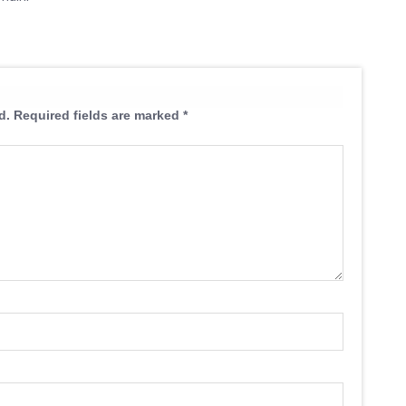
d.
Required fields are marked
*