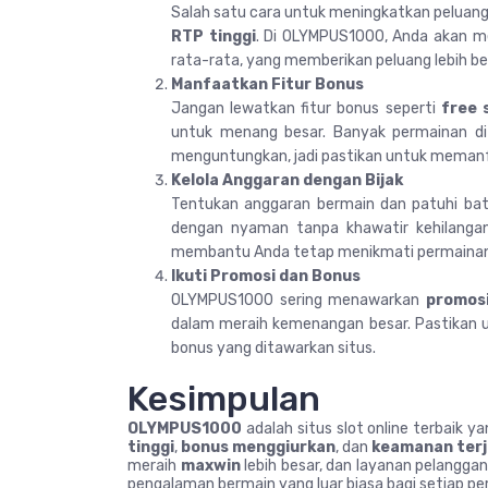
Salah satu cara untuk meningkatkan pelua
RTP tinggi
. Di OLYMPUS1000, Anda akan 
rata-rata, yang memberikan peluang lebih b
Manfaatkan Fitur Bonus
Jangan lewatkan fitur bonus seperti
free 
untuk menang besar. Banyak permainan d
menguntungkan, jadi pastikan untuk meman
Kelola Anggaran dengan Bijak
Tentukan anggaran bermain dan patuhi ba
dengan nyaman tanpa khawatir kehilangan 
membantu Anda tetap menikmati permainan 
Ikuti Promosi dan Bonus
OLYMPUS1000 sering menawarkan
promos
dalam meraih kemenangan besar. Pastikan
bonus yang ditawarkan situs.
Kesimpulan
OLYMPUS1000
adalah situs slot online terbaik
tinggi
,
bonus menggiurkan
, dan
keamanan ter
meraih
maxwin
lebih besar, dan layanan pelang
pengalaman bermain yang luar biasa bagi setiap pe