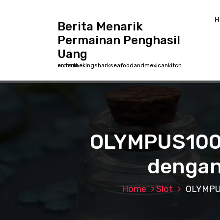
S
k
H
Berita Menarik
i
p
Permainan Penghasil
t
Uang
o
orderthekingsharkseafoodandmexicankitchen.com
c
o
n
t
e
n
OLYMPUS1000
t
dengan
Home
Slot
OLYMPUS