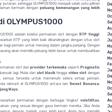
p putaran, sehingga OLYMPUS1000 menjadi salah satu pilihan
D
alaman bermain dengan
peluang kemenangan yang lebih
N
Oc
 di OLYMPUS1000
S
Au
Ju
PUS1000 adalah koleksi permainan slot dengan
RTP tinggi
.
awarkan RTP yang lebih baik dibandingkan dengan situs slot
Ju
sar bagi pemain untuk menang dalam jangka panjang. Dengan
Ma
 pasang akan memiliki peluang lebih besar untuk membuahkan
Ap
Ma
k
Fe
rmainan slot dari
provider terkemuka
seperti
Pragmatic
Ja
banyak lagi. Mulai dari
slot klasik
hingga
video slot
dengan
D
 semua tersedia untuk memenuhi selera setiap pemain.
N
nda nikmati di OLYMPUS1000 antara lain
Sweet Bonanza
,
Oc
jong Ways
.
S
Au
nawarkan permainan dengan berbagai tingkat
volatilitas
,
inan yang sesuai dengan gaya bermain mereka. Jika Anda
Ju
amun dengan hadiah yang lebih kecil, Anda bisa memilih