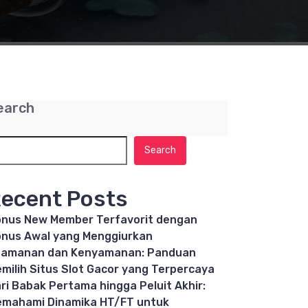
earch
Search
ecent Posts
nus New Member Terfavorit dengan
nus Awal yang Menggiurkan
amanan dan Kenyamanan: Panduan
milih Situs Slot Gacor yang Terpercaya
ri Babak Pertama hingga Peluit Akhir:
mahami Dinamika HT/FT untuk