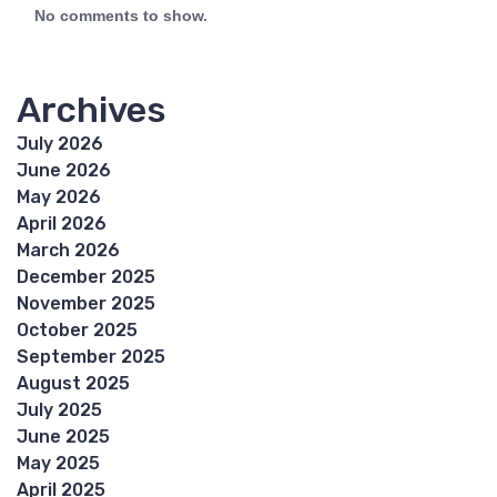
No comments to show.
Archives
July 2026
June 2026
May 2026
April 2026
March 2026
December 2025
November 2025
October 2025
September 2025
August 2025
July 2025
June 2025
May 2025
April 2025