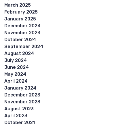
March 2025
February 2025
January 2025
December 2024
November 2024
October 2024
September 2024
August 2024
July 2024
June 2024
May 2024
April 2024
January 2024
December 2023
November 2023
August 2023
April 2023
October 2021