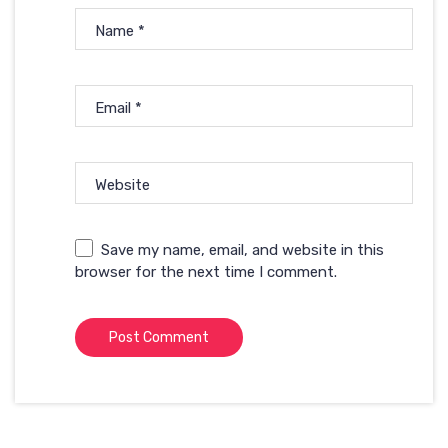
Name
*
Email
*
Website
Save my name, email, and website in this
browser for the next time I comment.