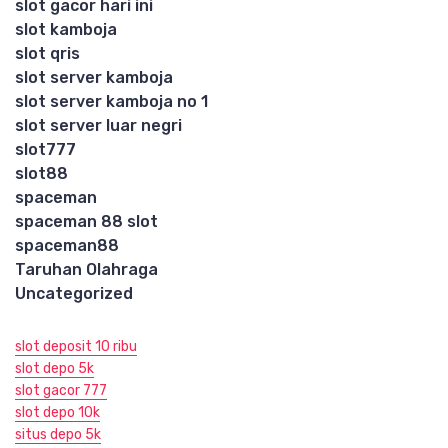
slot gacor hari ini
slot kamboja
slot qris
slot server kamboja
slot server kamboja no 1
slot server luar negri
slot777
slot88
spaceman
spaceman 88 slot
spaceman88
Taruhan Olahraga
Uncategorized
slot deposit 10 ribu
slot depo 5k
slot gacor 777
slot depo 10k
situs depo 5k