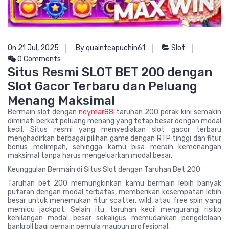
On 21 Jul, 2025
By quaintcapuchin61
Slot
0 Comments
Situs Resmi SLOT BET 200 dengan
Slot Gacor Terbaru dan Peluang
Menang Maksimal
Bermain slot dengan
neymar88
taruhan 200 perak kini semakin
diminati berkat peluang menang yang tetap besar dengan modal
kecil. Situs resmi yang menyediakan slot gacor terbaru
menghadirkan berbagai pilihan game dengan RTP tinggi dan fitur
bonus melimpah, sehingga kamu bisa meraih kemenangan
maksimal tanpa harus mengeluarkan modal besar.
Keunggulan Bermain di Situs Slot dengan Taruhan Bet 200
Taruhan bet 200 memungkinkan kamu bermain lebih banyak
putaran dengan modal terbatas, memberikan kesempatan lebih
besar untuk menemukan fitur scatter, wild, atau free spin yang
memicu jackpot. Selain itu, taruhan kecil mengurangi risiko
kehilangan modal besar sekaligus memudahkan pengelolaan
bankroll bagi pemain pemula maupun profesional.