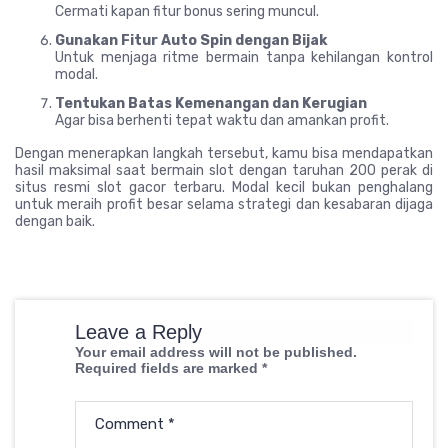
Cermati kapan fitur bonus sering muncul.
Gunakan Fitur Auto Spin dengan Bijak
Untuk menjaga ritme bermain tanpa kehilangan kontrol
modal.
Tentukan Batas Kemenangan dan Kerugian
Agar bisa berhenti tepat waktu dan amankan profit.
Dengan menerapkan langkah tersebut, kamu bisa mendapatkan
hasil maksimal saat bermain slot dengan taruhan 200 perak di
situs resmi slot gacor terbaru. Modal kecil bukan penghalang
untuk meraih profit besar selama strategi dan kesabaran dijaga
dengan baik.
Leave a Reply
Your email address will not be published.
Required fields are marked
*
Comment
*