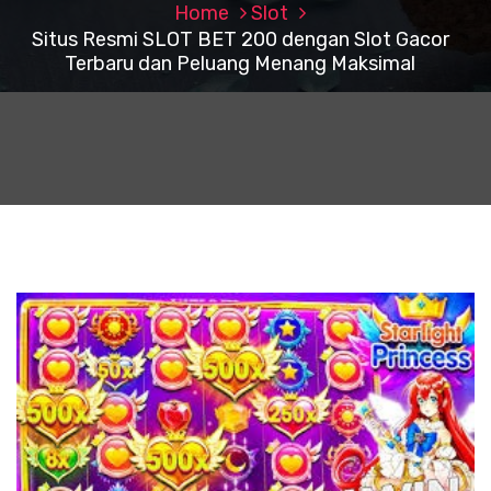
Home
Slot
Situs Resmi SLOT BET 200 dengan Slot Gacor
Terbaru dan Peluang Menang Maksimal