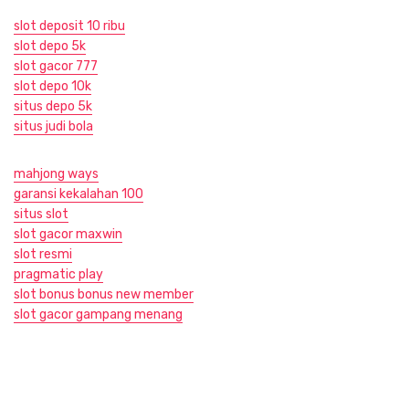
slot deposit 10 ribu
slot depo 5k
slot gacor 777
slot depo 10k
situs depo 5k
situs judi bola
mahjong ways
garansi kekalahan 100
situs slot
slot gacor maxwin
slot resmi
pragmatic play
slot bonus bonus new member
slot gacor gampang menang