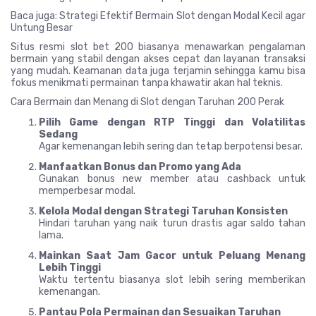
Baca juga: Strategi Efektif Bermain Slot dengan Modal Kecil agar
Untung Besar
Situs resmi slot bet 200 biasanya menawarkan pengalaman
bermain yang stabil dengan akses cepat dan layanan transaksi
yang mudah. Keamanan data juga terjamin sehingga kamu bisa
fokus menikmati permainan tanpa khawatir akan hal teknis.
Cara Bermain dan Menang di Slot dengan Taruhan 200 Perak
Pilih Game dengan RTP Tinggi dan Volatilitas
Sedang
Agar kemenangan lebih sering dan tetap berpotensi besar.
Manfaatkan Bonus dan Promo yang Ada
Gunakan bonus new member atau cashback untuk
memperbesar modal.
Kelola Modal dengan Strategi Taruhan Konsisten
Hindari taruhan yang naik turun drastis agar saldo tahan
lama.
Mainkan Saat Jam Gacor untuk Peluang Menang
Lebih Tinggi
Waktu tertentu biasanya slot lebih sering memberikan
kemenangan.
Pantau Pola Permainan dan Sesuaikan Taruhan