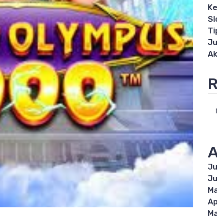
Ke
Sl
Ti
Ju
Ak
R
A
Ju
Ju
Ma
Ap
Ma