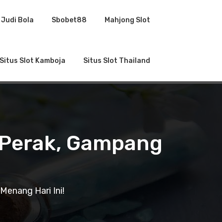
 Judi Bola
Sbobet88
Mahjong Slot
Situs Slot Kamboja
Situs Slot Thailand
0 Perak, Gampang
Menang Hari Ini!