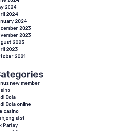
ne 2024
y 2024
ril 2024
nuary 2024
ecember 2023
ovember 2023
gust 2023
ril 2023
tober 2021
ategories
onus new member
sino
di Bola
di Bola online
ve casino
hjong slot
x Parlay