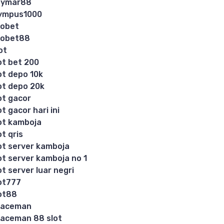
eymar88
ympus1000
obet
bobet88
ot
ot bet 200
ot depo 10k
ot depo 20k
ot gacor
ot gacor hari ini
ot kamboja
ot qris
ot server kamboja
ot server kamboja no 1
ot server luar negri
ot777
ot88
paceman
aceman 88 slot