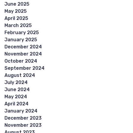
June 2025
May 2025
April 2025
March 2025
February 2025
January 2025
December 2024
November 2024
October 2024
September 2024
August 2024
July 2024
June 2024
May 2024
April 2024
January 2024
December 2023
November 2023
August 2023