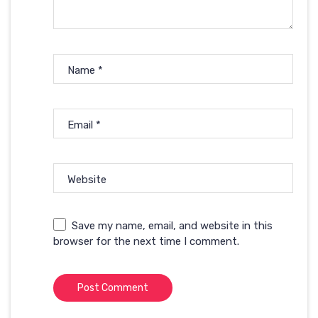
Name
*
Email
*
Website
Save my name, email, and website in this
browser for the next time I comment.