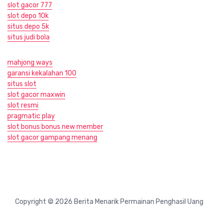
slot gacor 777
slot depo 10k
situs depo 5k
situs judi bola
mahjong ways
garansi kekalahan 100
situs slot
slot gacor maxwin
slot resmi
pragmatic play
slot bonus bonus new member
slot gacor gampang menang
Copyright © 2026 Berita Menarik Permainan Penghasil Uang