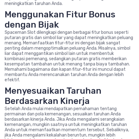
meningkatkan taruhan Anda.
Menggunakan Fitur Bonus
dengan Bijak
Spaceman Slot dilengkapi dengan berbagai fitur bonus seperti
putaran gratis dan simbol liar yang dapat meningkatkan peluang
menang. Memanfaatkan fitur-fitur ini dengan bijak sangat
penting dalam mengoptimalkan peluang Anda. Misalnya, simbol
liar dapat menggantikan simbol lain untuk membentuk
kombinasi pemenang, sedangkan putaran gratis memberikan
kesempatan tambahan untuk menang tanpa biaya tambahan.
Memahami bagaimana dan kapan fitur-fitur ini muncul dapat
membantu Anda merencanakan taruhan Anda dengan lebih
efektif.
Menyesuaikan Taruhan
Berdasarkan Kinerja
Setelah Anda mulai mendapatkan pemahaman tentang
permainan dan pola kemenangan, sesuaikan taruhan Anda
berdasarkan kinerja Anda. Jika Anda mengalami serangkaian
kemenangan, mungkin saatnya untuk meningkatkan taruhan
Anda untuk memanfaatkan momentum tersebut. Sebaliknya,
jika Anda mengalami kekalahan beruntun, mungkin lebih