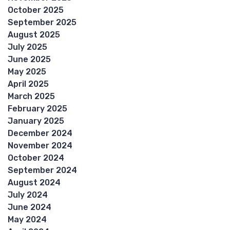
October 2025
September 2025
August 2025
July 2025
June 2025
May 2025
April 2025
March 2025
February 2025
January 2025
December 2024
November 2024
October 2024
September 2024
August 2024
July 2024
June 2024
May 2024