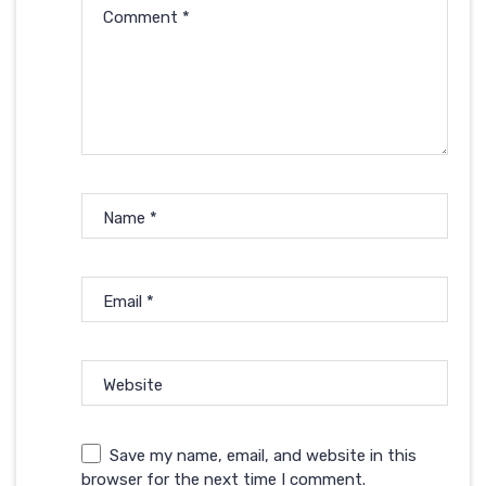
Comment
*
Name
*
Email
*
Website
Save my name, email, and website in this
browser for the next time I comment.