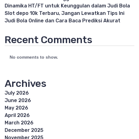
Dinamika HT/FT untuk Keunggulan dalam Judi Bola
Slot depo 10k Terbaru, Jangan Lewatkan Tips Ini
Judi Bola Online dan Cara Baca Prediksi Akurat
Recent Comments
No comments to show.
Archives
July 2026
June 2026
May 2026
April 2026
March 2026
December 2025
November 2025