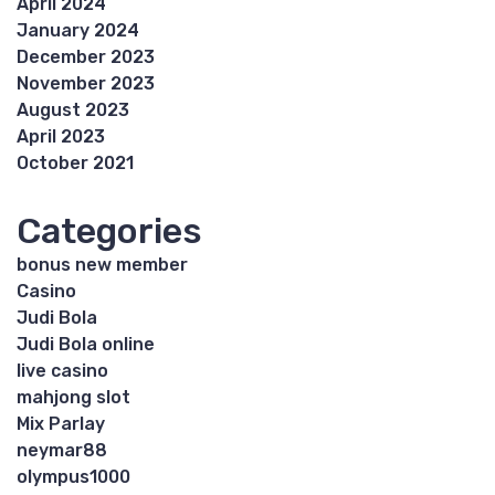
April 2024
January 2024
December 2023
November 2023
August 2023
April 2023
October 2021
Categories
bonus new member
Casino
Judi Bola
Judi Bola online
live casino
mahjong slot
Mix Parlay
neymar88
olympus1000