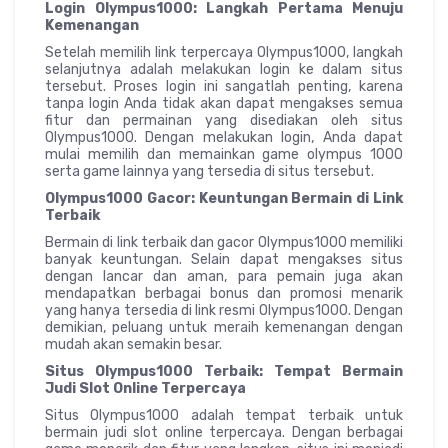
Login Olympus1000: Langkah Pertama Menuju
Kemenangan
Setelah memilih link terpercaya Olympus1000, langkah
selanjutnya adalah melakukan login ke dalam situs
tersebut. Proses login ini sangatlah penting, karena
tanpa login Anda tidak akan dapat mengakses semua
fitur dan permainan yang disediakan oleh situs
Olympus1000. Dengan melakukan login, Anda dapat
mulai memilih dan memainkan game olympus 1000
serta game lainnya yang tersedia di situs tersebut.
Olympus1000 Gacor: Keuntungan Bermain di Link
Terbaik
Bermain di link terbaik dan gacor Olympus1000 memiliki
banyak keuntungan. Selain dapat mengakses situs
dengan lancar dan aman, para pemain juga akan
mendapatkan berbagai bonus dan promosi menarik
yang hanya tersedia di link resmi Olympus1000. Dengan
demikian, peluang untuk meraih kemenangan dengan
mudah akan semakin besar.
Situs Olympus1000 Terbaik: Tempat Bermain
Judi Slot Online Terpercaya
Situs Olympus1000 adalah tempat terbaik untuk
bermain judi slot online terpercaya. Dengan berbagai