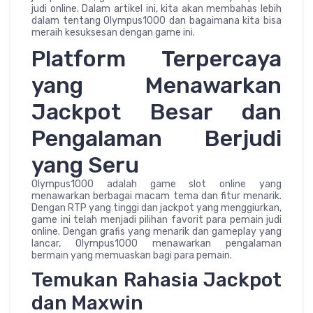
judi online. Dalam artikel ini, kita akan membahas lebih
dalam tentang Olympus1000 dan bagaimana kita bisa
meraih kesuksesan dengan game ini.
Platform Terpercaya
yang Menawarkan
Jackpot Besar dan
Pengalaman Berjudi
yang Seru
Olympus1000 adalah game slot online yang
menawarkan berbagai macam tema dan fitur menarik.
Dengan RTP yang tinggi dan jackpot yang menggiurkan,
game ini telah menjadi pilihan favorit para pemain judi
online. Dengan grafis yang menarik dan gameplay yang
lancar, Olympus1000 menawarkan pengalaman
bermain yang memuaskan bagi para pemain.
Temukan Rahasia Jackpot
dan Maxwin