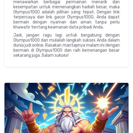
menawarkan berbagai permainan menarik dan
kesempatan untuk memenangkan hadiah besar, maka
Olympus1000 adalah pilihan yang tepat. Dengan link
terpercaya dan link gacor Olympus1000, Anda dapat
bermain dengan nyaman dan aman tanpa perlu
khawatir tentang keamanan data pribadi Anda.
Jadi, jangan ragu lagi untuk bergabung dengan
Olympus1000 dan mulailah langkah sukses Anda dalam
dunia judi online. Rasakan mantapnya malam ini dengan
bermain di Olympus1000 dan raih kemenangan besar
sekarang juga. Salam sukses!