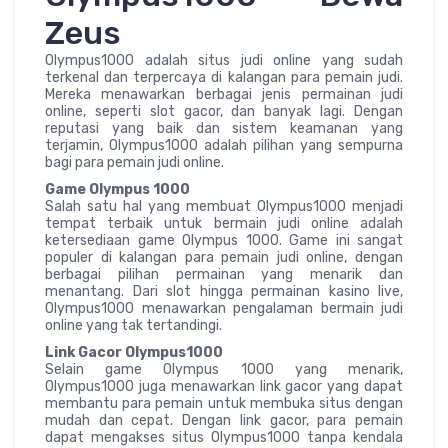
Zeus
Olympus1000 adalah situs judi online yang sudah
terkenal dan terpercaya di kalangan para pemain judi.
Mereka menawarkan berbagai jenis permainan judi
online, seperti slot gacor, dan banyak lagi. Dengan
reputasi yang baik dan sistem keamanan yang
terjamin, Olympus1000 adalah pilihan yang sempurna
bagi para pemain judi online.
Game Olympus 1000
Salah satu hal yang membuat Olympus1000 menjadi
tempat terbaik untuk bermain judi online adalah
ketersediaan game Olympus 1000. Game ini sangat
populer di kalangan para pemain judi online, dengan
berbagai pilihan permainan yang menarik dan
menantang. Dari slot hingga permainan kasino live,
Olympus1000 menawarkan pengalaman bermain judi
online yang tak tertandingi.
Link Gacor Olympus1000
Selain game Olympus 1000 yang menarik,
Olympus1000 juga menawarkan link gacor yang dapat
membantu para pemain untuk membuka situs dengan
mudah dan cepat. Dengan link gacor, para pemain
dapat mengakses situs Olympus1000 tanpa kendala