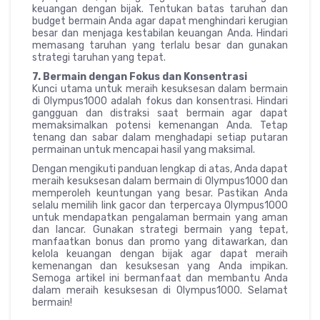
keuangan dengan bijak. Tentukan batas taruhan dan
budget bermain Anda agar dapat menghindari kerugian
besar dan menjaga kestabilan keuangan Anda. Hindari
memasang taruhan yang terlalu besar dan gunakan
strategi taruhan yang tepat.
7. Bermain dengan Fokus dan Konsentrasi
Kunci utama untuk meraih kesuksesan dalam bermain
di Olympus1000 adalah fokus dan konsentrasi. Hindari
gangguan dan distraksi saat bermain agar dapat
memaksimalkan potensi kemenangan Anda. Tetap
tenang dan sabar dalam menghadapi setiap putaran
permainan untuk mencapai hasil yang maksimal.
Dengan mengikuti panduan lengkap di atas, Anda dapat
meraih kesuksesan dalam bermain di Olympus1000 dan
memperoleh keuntungan yang besar. Pastikan Anda
selalu memilih link gacor dan terpercaya Olympus1000
untuk mendapatkan pengalaman bermain yang aman
dan lancar. Gunakan strategi bermain yang tepat,
manfaatkan bonus dan promo yang ditawarkan, dan
kelola keuangan dengan bijak agar dapat meraih
kemenangan dan kesuksesan yang Anda impikan.
Semoga artikel ini bermanfaat dan membantu Anda
dalam meraih kesuksesan di Olympus1000. Selamat
bermain!