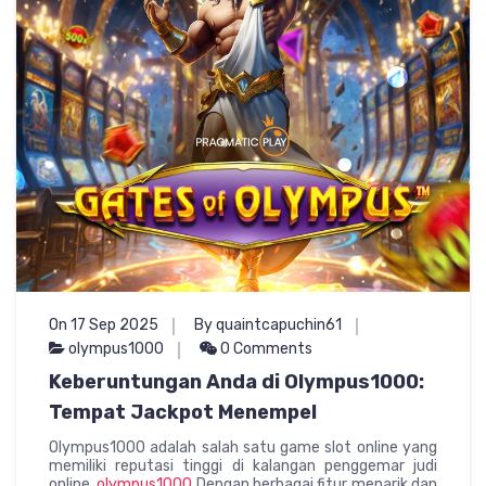
On 17 Sep 2025
By quaintcapuchin61
olympus1000
0 Comments
Keberuntungan Anda di Olympus1000:
Tempat Jackpot Menempel
Olympus1000 adalah salah satu game slot online yang
memiliki reputasi tinggi di kalangan penggemar judi
online.
olympus1000
Dengan berbagai fitur menarik dan