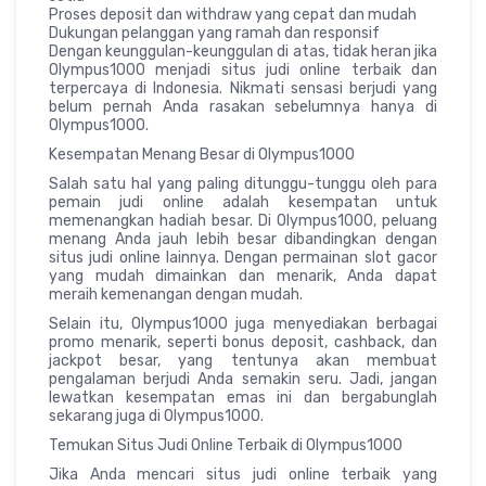
Proses deposit dan withdraw yang cepat dan mudah
Dukungan pelanggan yang ramah dan responsif
Dengan keunggulan-keunggulan di atas, tidak heran jika
Olympus1000 menjadi situs judi online terbaik dan
terpercaya di Indonesia. Nikmati sensasi berjudi yang
belum pernah Anda rasakan sebelumnya hanya di
Olympus1000.
Kesempatan Menang Besar di Olympus1000
Salah satu hal yang paling ditunggu-tunggu oleh para
pemain judi online adalah kesempatan untuk
memenangkan hadiah besar. Di Olympus1000, peluang
menang Anda jauh lebih besar dibandingkan dengan
situs judi online lainnya. Dengan permainan slot gacor
yang mudah dimainkan dan menarik, Anda dapat
meraih kemenangan dengan mudah.
Selain itu, Olympus1000 juga menyediakan berbagai
promo menarik, seperti bonus deposit, cashback, dan
jackpot besar, yang tentunya akan membuat
pengalaman berjudi Anda semakin seru. Jadi, jangan
lewatkan kesempatan emas ini dan bergabunglah
sekarang juga di Olympus1000.
Temukan Situs Judi Online Terbaik di Olympus1000
Jika Anda mencari situs judi online terbaik yang