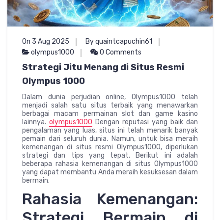
On 3 Aug 2025
By quaintcapuchin61
olympus1000
0 Comments
Strategi Jitu Menang di Situs Resmi
Olympus 1000
Dalam dunia perjudian online, Olympus1000 telah
menjadi salah satu situs terbaik yang menawarkan
berbagai macam permainan slot dan game kasino
lainnya.
olympus1000
Dengan reputasi yang baik dan
pengalaman yang luas, situs ini telah menarik banyak
pemain dari seluruh dunia. Namun, untuk bisa meraih
kemenangan di situs resmi Olympus1000, diperlukan
strategi dan tips yang tepat. Berikut ini adalah
beberapa rahasia kemenangan di situs Olympus1000
yang dapat membantu Anda meraih kesuksesan dalam
bermain.
Rahasia Kemenangan:
Strategi Bermain di