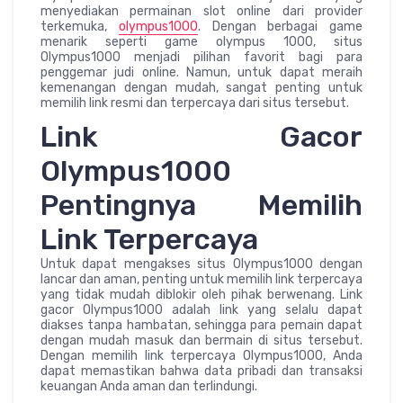
menyediakan permainan slot online dari provider
terkemuka,
olympus1000
. Dengan berbagai game
menarik seperti game olympus 1000, situs
Olympus1000 menjadi pilihan favorit bagi para
penggemar judi online. Namun, untuk dapat meraih
kemenangan dengan mudah, sangat penting untuk
memilih link resmi dan terpercaya dari situs tersebut.
Link Gacor
Olympus1000
Pentingnya Memilih
Link Terpercaya
Untuk dapat mengakses situs Olympus1000 dengan
lancar dan aman, penting untuk memilih link terpercaya
yang tidak mudah diblokir oleh pihak berwenang. Link
gacor Olympus1000 adalah link yang selalu dapat
diakses tanpa hambatan, sehingga para pemain dapat
dengan mudah masuk dan bermain di situs tersebut.
Dengan memilih link terpercaya Olympus1000, Anda
dapat memastikan bahwa data pribadi dan transaksi
keuangan Anda aman dan terlindungi.