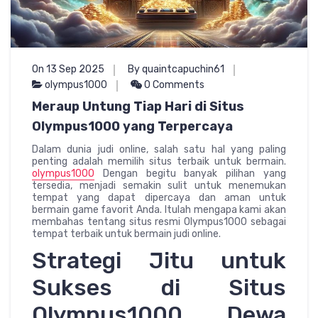
On 13 Sep 2025
By quaintcapuchin61
olympus1000
0 Comments
Meraup Untung Tiap Hari di Situs
Olympus1000 yang Terpercaya
Dalam dunia judi online, salah satu hal yang paling
penting adalah memilih situs terbaik untuk bermain.
olympus1000
Dengan begitu banyak pilihan yang
tersedia, menjadi semakin sulit untuk menemukan
tempat yang dapat dipercaya dan aman untuk
bermain game favorit Anda. Itulah mengapa kami akan
membahas tentang situs resmi Olympus1000 sebagai
tempat terbaik untuk bermain judi online.
Strategi Jitu untuk
Sukses di Situs
Olympus1000 Dewa