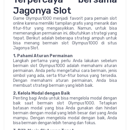
Jagonya Slot
Game Olympus1000 menjadi favorit para pemain slot
online karena memiliki tampilan grafis yang menarik dan
fitur-fitur yang mengasyikkan. Namun, untuk bisa
memenangkan permainan ini, dibutuhkan strategi yang
tepat. Berikut adalah beberapa strategi ampuh untuk
bisa menang bermain slot Olympus1000 di situs
Jagonya Slot.
1. Pahami Aturan Permainan
Langkah pertama yang perlu Anda lakukan sebelum
bermain slot Olympus1000 adalah memahami aturan
permainan. Anda perlu mengetahui cara bermain, jenis
simbol yang ada, serta fitur-fitur bonus yang tersedia.
Dengan memahami aturan permainan, Anda bisa
membuat strategi bermain yang lebih baik.
2. Kelola Modal dengan Baik
Penting bagi Anda untuk bisa mengelola modal dengan
baik saat bermain slot Olympus1000. Tetapkan
batasan modal yang bisa Anda gunakan dan hindari
bermain dengan modal yang lebih besar dari yang Anda
mampu. Dengan mengelola modal dengan baik, Anda
bisa bermain dengan lebih tenang dan fokus.